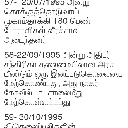
57- 20/07/1995 அன்று
கொக்குத்தொடுவாய்
முகாம்தாக்கி 180 பெண்
போராளிகள் வீரச்சாவு
அடைந்தனர்
58-22/09/1995 அன்று அதிபர்
சந்திரிகா தலைமையிலான அரசு
மீண்டும் ஒரு இனப்படுகொலையை
மேற்கொண்டது, அது நாகர்
கோவில் பாடசாலைமீது
மேற்கொள்ளட்டப்து
59- 30/10/1995
விடுதலைப்புலிகளின்