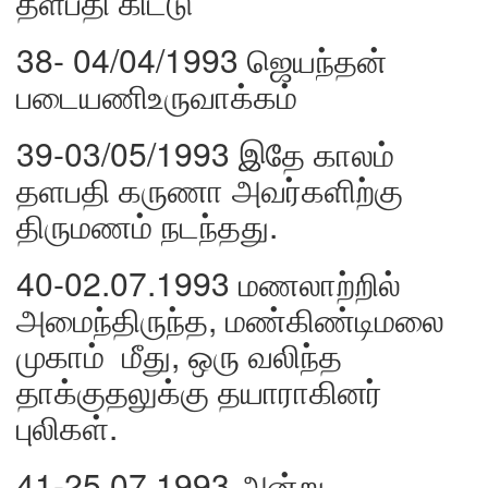
தளபதி கிட்டு
38- 04/04/1993 ஜெயந்தன்
படையணிஉருவாக்கம்
39-03/05/1993 இதே காலம்
தளபதி கருணா அவர்களிற்கு
திருமணம் நடந்தது.
40-02.07.1993 மணலாற்றில்
அமைந்திருந்த, மண்கிண்டிமலை
முகாம் மீது, ஒரு வலிந்த
தாக்குதலுக்கு தயாராகினர்
புலிகள்.
41-25.07.1993 அன்று