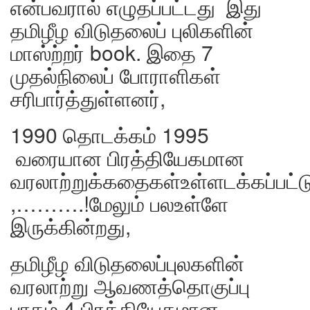
என்பவரால் எழுதப்பட்டது இது
தமிழீழ விடுதலைப் புலிகளின்
மாஸ்ற்றர் book. இதை 7
முதல்நிலைப் போராளிகள்
சரிபார்த்துள்ளனர்,
1990 தொடக்கம் 1995
வரையான பிரத்தியேகமான
வரலாற்றுக்கதைகள்உள்ளடக்கப்பட்ட
,……….!மேலும் பலஉள்ளே
இருக்கின்றது,
தமிழீழ விடுதலைப்புலகளின்
வரலாற்று ஆவணத்தொகுப்பு
பாகம் 4 பிரத்தியேகமான