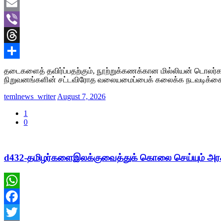
Twitter
Email
Viber
Threads
Share
தடைகளைத் தவிர்ப்பதற்கும், நூற்றுக்கணக்கான மில்லியன் டொலர்கள
நிறுவனங்களின் சட்டவிரோத வலையமைப்பைக் கலைக்க நடவடிக்க
temlnews_writer
August 7, 2026
1
0
d432-தமிழர்களைஇலக்குவைத்துக் கொலை செய்யும் அர
WhatsApp
Facebook