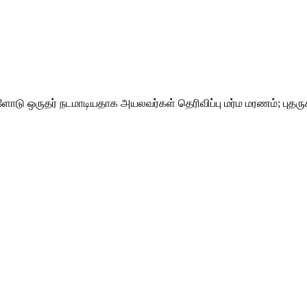
ளோடு ஒருதர் நடமாடியதாக அயலவர்கள் தெரிவிப்பு மர்ம மரணம்; புதருக