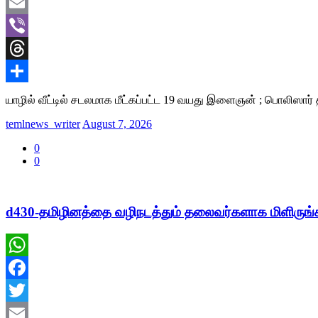
Twitter
Email
Viber
Threads
Share
யாழில் வீட்டில் சடலமாக மீட்கப்பட்ட 19 வயது இளைஞன் ; பொலிஸார
temlnews_writer
August 7, 2026
0
0
d430-தமிழினத்தை வழிநடத்தும் தலைவர்களாக மிளிருங்கள்;
WhatsApp
Facebook
Twitter