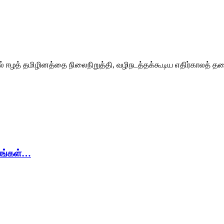
கில் ஈழத் தமிழினத்தை நிலைநிறுத்தி, வழிநடத்தக்கூடிய எதிர்கால
யங்கள்…