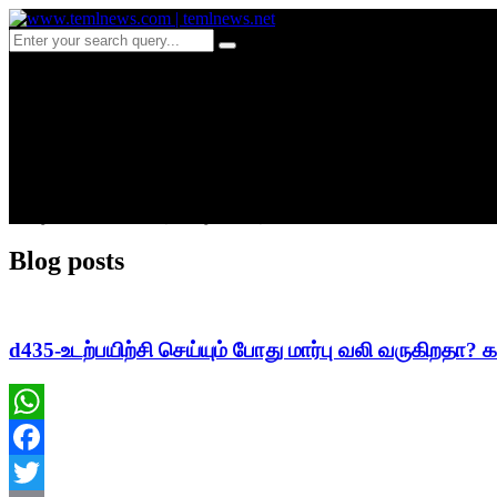
WWW.TEMLNEWS.C
இதை எவரும் தடை செய்ய முடியாது ஐரோபிய யூனியினில் பதியப்பட்ட
மொழி மாற்றம் செய்வது கீழே உள்ளது
Blog posts
d435-உடற்பயிற்சி செய்யும் போது மார்பு வலி வருகிறதா?
WhatsApp
Facebook