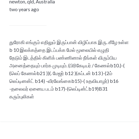
newton, qld, Australia
two years ago
துரோகி எங்கும் எதிலும் இருப்பான் விழிப்பாக இரு. கீழே உள்ள
b 10 இலக்கத்தை இடப்பக்க மேல் மூலையில் எழுதி
தேடும் இடத்தில் கிளிக் பண்ணினால் நீங்கள் விரும்பிய
அனைத்தையும் பார்க முடியும். (பிரிகேடியர் / கேணல்b10.)-(
(லெப் கேணல்b21 ))(. மேஜர் b12 )(கப்டன் b13 )-(2ம்
லெப்டினன்ட் b14) -வீரவேங்கைb15)-( உதவியாழர்) b16
-தலைவர் ஏனைய படம் b17)-(லெப்டின்ட்b19)B31
கரும்புலிகள்