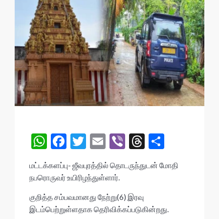
W
F
T
E
Vi
T
S
h
ac
w
m
b
hr
h
மட்டக்களப்பு- ஜீவபுரத்தில் தொடருந்துடன் மோதி
at
e
itt
ai
er
ea
ar
நபரொருவர் உயிரிழந்துள்ளார்.
s
b
er
l
ds
e
குறித்த சம்பவமானது நேற்று(6) இரவு
A
o
இடம்பெற்றுள்ளதாக தெரிவிக்கப்படுகின்றது.