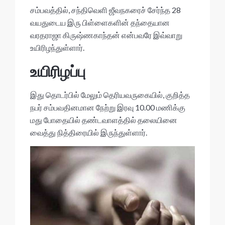
p
o
சம்பவத்தில், சந்திவெளி ஜீவநகரைச் சேர்ந்த 28
p
k
வயதுடைய இரு பிள்ளைகளின் தந்தையான
வரதராஜா கிருஷ்ணகாந்தன் என்பவரே இவ்வாறு
உயிரிழந்துள்ளார்.
உயிரிழப்பு
இது தொடர்பில் மேலும் தெரியவருகையில், குறித்த
நபர் சம்பவதினமான நேற்று இரவு 10.00 மணிக்கு
மது போதையில் தண்டவாளத்தில் தலையினை
வைத்து நித்திரையில் இருந்துள்ளார்.