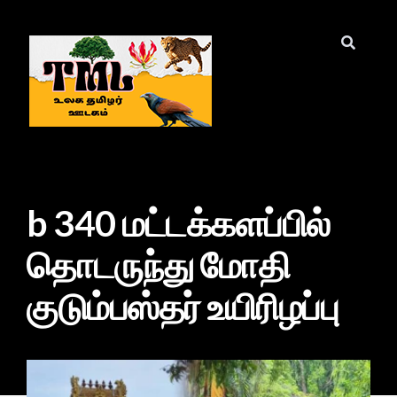
b 340 மட்டக்களப்பில்
தொடருந்து மோதி
குடும்பஸ்தர் உயிரிழப்பு