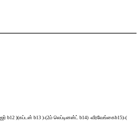
ர் b12 )(கப்டன் b13 )-(2ம் லெப்டினன்ட் b14) -வீரவேங்கைb15)-(