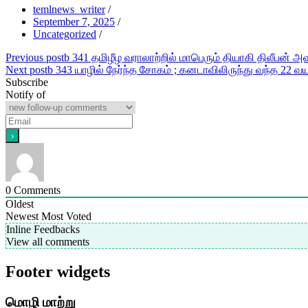
temlnews_writer
/
September 7, 2025
/
Uncategorized
/
Post
Previous post
b 341 தமிழீழ வராலாற்றில் மாபெரும் தியாகி திலீபன் 
Next post
b 343 யாழில் நேர்ந்த சோகம் ; கனடாவிலிருந்து வந்த 22 வய
navigation
Subscribe
Notify of
0
Comments
Oldest
Newest
Most Voted
Inline Feedbacks
View all comments
Footer widgets
மொழி மாற்று