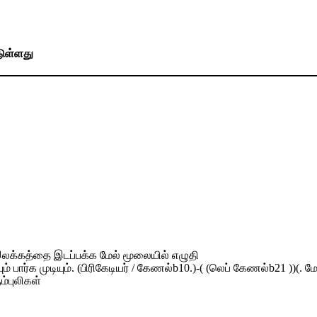
டுள்ளது
0 இலக்கத்தை இடப்பக்க மேல் மூலையில் எழுதி
ார்க முடியும். (பிரிகேடியர் / கேணல்b10.)-( (லெப் கேணல்b21 ))(. மேஜ
ம்புலிகள்