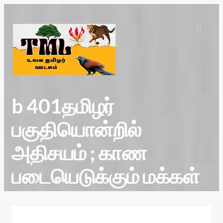
b 401தமிழர்
பகுதியொன்றில்
அதிசயம் ; காண
படையெடுக்கும் மக்கள்