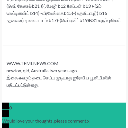
(லெப் கேணல்b21 ))(. மேஜர் b12 )(கப்டன் b13 )-(2ம்
லெப்டினன்ட் b14) -வீரவேங்கைb15)-( உதவியாழர்) b16
-தலைவர் ஏனைய படம் b17)-(லெப்டின்ட்b19)B31 கரும்புலிகள்
WWW.TEMLNEWS.COM
newton, qld, Australia two years ago
இதை எவரும் தடை செய்ய முடியாது ஐரோபிய யூனியினில்
பதியப்பட்டுள்ளது,
0
Would love your thoughts, please comment.
x