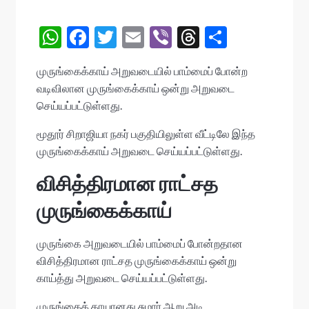
W
F
T
E
Vi
T
S
h
ac
w
m
b
hr
h
முருங்கைக்காய் அறுவடையில் பாம்மைப் போன்ற
at
e
itt
ai
er
ea
ar
வடிவிலான முருங்கைக்காய் ஒன்று அறுவடை
s
b
er
l
ds
e
செய்யப்பட்டுள்ளது.
A
o
மூதூர் சிறாஜியா நகர் பகுதியிலுள்ள வீட்டிலே இந்த
p
o
முருங்கைக்காய் அறுவடை செய்யப்பட்டுள்ளது.
p
k
விசித்திரமான ராட்சத
முருங்கைக்காய்
முருங்கை அறுவடையில் பாம்மைப் போன்றதான
விசித்திரமான ராட்சத முருங்கைக்காய் ஒன்று
காய்த்து அறுவடை செய்யப்பட்டுள்ளது.
முருங்கைக் காயானது சுமார் ஆறு அடி