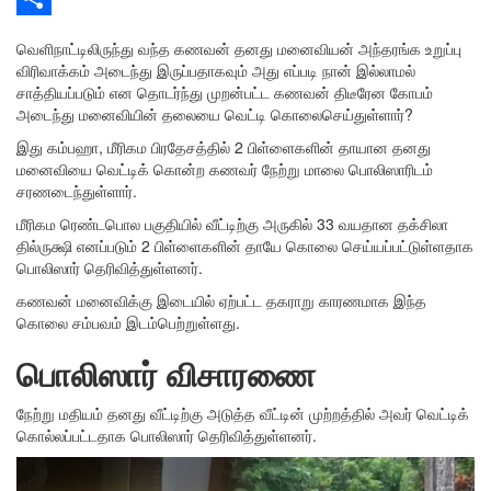
Share
வெளிநாட்டிலிருந்து வந்த கணவன் தனது மனைவியன் அந்தரங்க உறுப்பு
விரிவாக்கம் அடைந்து இருப்பதாகவும் அது எப்படி நான் இல்லாமல்
சாத்தியப்படும் என தொடர்ந்து முறன்பட்ட கணவன் திடீரேன கோபம்
அடைந்து மனைவியின் தலையை வெட்டி கொலைசெய்துள்ளார்?
இது கம்பஹா, மீரிகம பிரதேசத்தில் 2 பிள்ளைகளின் தாயான தனது
மனைவியை வெட்டிக் கொன்ற கணவர் நேற்று மாலை பொலிஸாரிடம்
சரணடைந்துள்ளார்.
மீரிகம ரெண்டபொல பகுதியில் வீட்டிற்கு அருகில் 33 வயதான தக்சிலா
தில்ருக்ஷி எனப்படும் 2 பிள்ளைகளின் தாயே கொலை செய்யப்பட்டுள்ளதாக
பொலிஸார் தெரிவித்துள்ளனர்.
கணவன் மனைவிக்கு இடையில் ஏற்பட்ட தகராறு காரணமாக இந்த
கொலை சம்பவம் இடம்பெற்றுள்ளது.
பொலிஸார் விசாரணை
நேற்று மதியம் தனது வீட்டிற்கு அடுத்த வீட்டின் முற்றத்தில் அவர் வெட்டிக்
கொல்லப்பட்டதாக பொலிஸார் தெரிவித்துள்ளனர்.