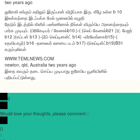
two years ago
துரோகி எங்கும் எதிலும் இருப்பான் விழிப்பாக இரு. கீழே உள்ள b 10
இலக்கத்தை இடப்பக்க மேல் மூலையில் எழுதி
தேடும் இடத்தில் கிளிக் பண்ணினால் நீங்கள் விரும்பிய அனைத்தையும்
பார்க முடியும். (பிரிகேடியர் / கேணல்b10.)-( (லெப் கேணல்b21 ))(. மேஜர்
b12 )(கப்டன் b13 )-(2ம் லெப்டினன்ட் b14) -வீரவேங்கைb15)-(
உதவியாழர்) b16 -தலைவர் ஏனைய படம் b17)-(லெப்டின்ட்b19)B31
கரும்புலிகள்
WWW.TEMLNEWS.COM
newton, qld, Australia two years ago
இதை எவரும் தடை செய்ய முடியாது ஐரோபிய யூனியினில்
பதியப்பட்டுள்ளது,
0
Would love your thoughts, please comment.
x
(
)
x