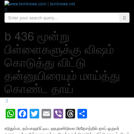
b 436 மூன்று
பிள்ளைகளுக்கு விஷம்
கொடுத்து விட்டு
தன்னுயிரையும் மாய்த்து
கொண்ட தாய்
WhatsApp
Facebook
Twitter
Email
Viber
Threads
Share
உடுதும்பர, தம்பகஹபிட்டிய, ஹபுதண்டுவல பிரதேசத்தில் தாய் ஒருவர்
தனது மூன்று பிள்ளைகளுக்கு விஷத்தைக் கொடுத்துவிட்டு தானும் விஷம்