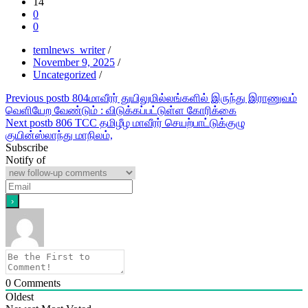
14
0
0
temlnews_writer
/
November 9, 2025
/
Uncategorized
/
Post
Previous post
b 804மாவீரர் துயிலுமில்லங்களில் இருந்து இராணுவம்
வெளியேற வேண்டும் : விடுக்கப்பட்டுள்ள கோரிக்கை
navigation
Next post
b 806 TCC தமிழீழ மாவீரர் செயற்பாட்டுக்குழு
குயின்ஸ்லாந்து மாநிலம்,
Subscribe
Notify of
0
Comments
Oldest