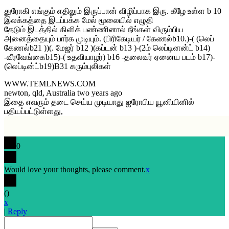
துரோகி எங்கும் எதிலும் இருப்பான் விழிப்பாக இரு. கீழே உள்ள b 10
இலக்கத்தை இடப்பக்க மேல் மூலையில் எழுதி
தேடும் இடத்தில் கிளிக் பண்ணினால் நீங்கள் விரும்பிய
அனைத்தையும் பார்க முடியும். (பிரிகேடியர் / கேணல்b10.)-( (லெப்
கேணல்b21 ))(. மேஜர் b12 )(கப்டன் b13 )-(2ம் லெப்டினன்ட் b14)
-வீரவேங்கைb15)-( உதவியாழர்) b16 -தலைவர் ஏனைய படம் b17)-
(லெப்டின்ட்b19)B31 கரும்புலிகள்
WWW.TEMLNEWS.COM
newton, qld, Australia two years ago
இதை எவரும் தடை செய்ய முடியாது ஐரோபிய யூனியினில்
பதியப்பட்டுள்ளது,
0
Would love your thoughts, please comment.
x
(
)
x
|
Reply