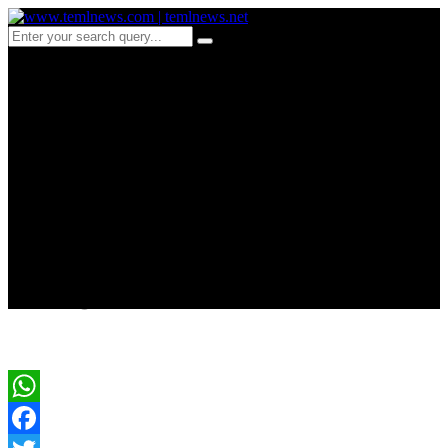
b 805 விடுதலைப் புலிகளே
மக்களை சுட்டர்கள் என
இலங்கை அரசாங்கமே
சொன்னதாக அருச்சுனா
பொது மக்களிடம் புகார்?
WhatsApp