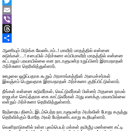
Facebook
Twitter
Email
Viber
Threads
Share
ஆணியும் பிடுங்க வேண்டாம்..! மாவீரர் மாதத்தில் என்னை
சுடுங்கள்…! சபையில் அர்ச்சுனா எம்பிமாவீரர் மாதத்தில் என்னை
சுட்டாலும் பரவாயில்லை என நாடாளுமன்ற உறுப்பினர் இராமநாதன்
அர்ச்சுனா தெரிவித்துள்ளார்.
ஊழலை ஒழிப்பதாக கூறும் அரசாங்கத்தின் அமைச்சர்கள்
இலஞ்சம் பெறுவதாக இராமநாதன் அர்ச்சுனா குறிப்பிட்டுள்ளார்.
நீங்கள் என்னை சுடுவீர்கள், வெட்டுவீர்கள் பின்னர் அதனை நாமல்
ராஜபக்ச செய்த்தாக கை காட்டுவீர்கள் அது எனக்கு பரவாயில்லை
என்றும் அர்ச்சுனா தெரிவித்துள்ளார்.
நேற்றைய தினம், இடம்பெற்ற நாடாளுமன்ற அமர்வின் போது கருத்து
தெரிவிக்கும் போதே அவர் மேற்கண்டவாறு கூறியுள்ளார்.
வெளிநாடுகளில் உள்ள புலம்பெயர் மக்கள் தமிழீழ மண்ணை கட்டி