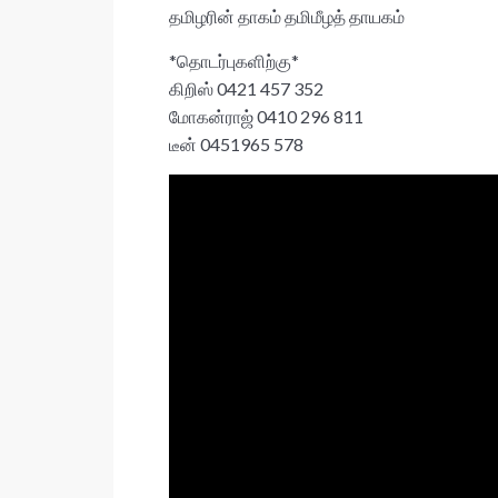
தமிழரின் தாகம் தமிமீழத் தாயகம்
*தொடர்புகளிற்கு*
கிறிஸ் 0421 457 352
மோகன்ராஜ் 0410 296 811
டீன் 0451965 578