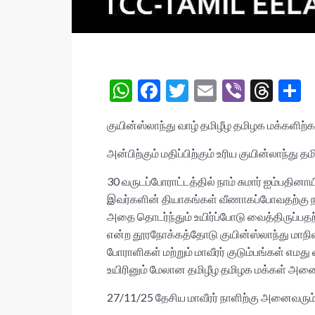
W
F
T
E
Vi
T
S
h
ac
w
m
b
hr
h
குயின்ஸ்லாந்து வாழ் தமிழீழ தமிழக மக்களி
at
e
itt
ai
er
ea
a
s
b
er
l
ds
e
அன்பிற்கும் மதிப்பிற்கும் உரிய குயின்லாந்து 
A
o
30 வருடப்போராட்டத்தில் நாம் சுமார் ஐம்ப
p
o
இவர்களின் தியாகங்கள் வீணாகப்போவதற்கு நா
அதை தொடர்ந்தும் உயிர்ப்போடு வைத்திருப்
p
k
என்ற தூரநோக்கத்தோடு குயின்ஸ்லாந்து மாநிலத
போராளிகள் மற்றும் மாவீரர் குடும்பங்கள் எமது 
உயிரினும் மேலான தமிழீழ தமிழக மக்கள் அனைவ
27/11/25 தேசிய மாவீரர் நாளிற்கு அனைவரு