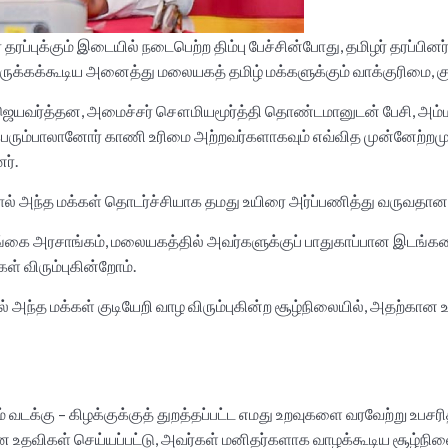
ரப்புக்கும் இடையில் நடைபெற்ற திம்பு பேச்சின்போது, தமிழர் தரப்ப
க்கக்கூடிய அனைத்து மலையகத் தமிழ் மக்களுக்கும் வாக்குரிமை, கு
ஜெயவர்த்தன, அமைச்சர் சௌமியமூர்த்தி தொண்டமானுடன் பேசி, அம்ம
பெரும்பாலானோர் காணி உரிமை அற்றவர்களாகவும் எவ்வித முன்னேற்றமு
ர்.
் அந்த மக்கள் தொடர்ச்சியாக தமது உயிரை அர்ப்பணித்து வருவதானத
்கை அரசாங்கம், மலையகத்தில் அவர்களுக்குப் பாதுகாப்பான இடங்கள
ள் விரும்புகின்றோம்.
கில் அந்த மக்கள் குடியேறி வாழ விரும்புகின்ற சூழ்நிலையில், அதற்
டக்கு – கிழக்குக்குத் துறத்தப்பட்ட எமது உறவுகளை வரவேற்று உபசரி
விகள் செய்யப்பட்டு, அவர்கள் மனிதர்களாக வாழக்கூடிய சூழ்நிலைய