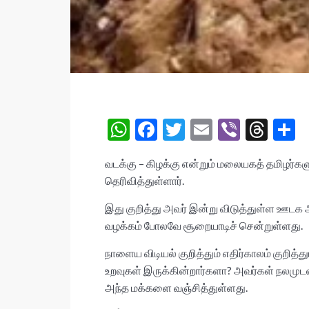
W
F
T
E
Vi
T
S
h
ac
w
m
b
hr
h
வடக்கு – கிழக்கு என்றும் மலையகத் தமிழர்கள
at
e
itt
ai
er
ea
a
தெரிவித்துள்ளார்.
s
b
er
l
ds
e
இது குறித்து அவர் இன்று விடுத்துள்ள ஊடக அ
A
o
வழக்கம் போலவே சூறையாடிச் சென்றுள்ளது.
p
o
நாளைய விடியல் குறித்தும் எதிர்காலம் குற
p
k
உறவுகள் இருக்கின்றார்களா? அவர்கள் நலமுடன் இ
அந்த மக்களை வஞ்சித்துள்ளது.