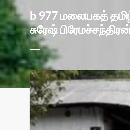
b 977 மலையகத் தமிழ்
சுரேஷ் பிரேமச்சந்திரன்