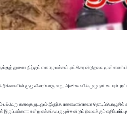
ுக்குத் துணை நிற்கும் என ஈழ மக்கள் புரட்சிகர விடுதலை முன்னணியின
r
றிக்கையின் முழு விவரம் வருமாறு, அண்மையில் முழு நாட்டையும் புறட
ித்தும் பல்வேறு கனவுகளுடனும் இருந்த ஏராளமானோரை நொடிப்பொழுதில்
ருப்பார்களா என்று ஏக்கப் பெருமூச்சு விடும் நிலைக்கும் எதிர்பார்ப்