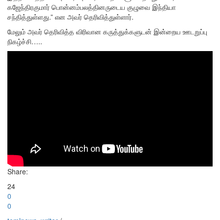
கஜேந்திரகுமார் பொன்னம்பலத்தினருடைய குழுவை இந்தியா
சந்தித்துள்ளது.” என அவர் தெரிவித்துள்ளார்.
மேலும் அவர் தெரிவித்த விரிவான கருத்துக்களுடன் இன்றைய ஊடறுப்பு
நிகழ்ச்சி…..
Share:
24
0
0