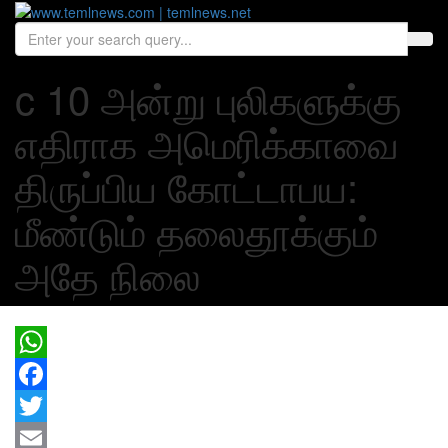
c 10 அன்று புலிகளுக்கு
எதிராக அமெரிக்காவை
திருப்பிய கோட்டாபய:
மீண்டும் தலைதூக்கும்
அதே நிலை
WhatsApp
Facebook
Twitter