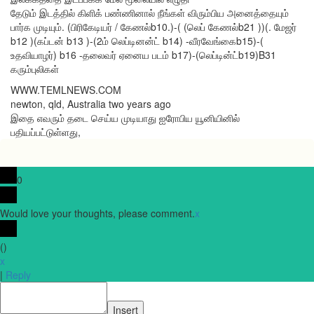
தேடும் இடத்தில் கிளிக் பண்ணினால் நீங்கள் விரும்பிய அனைத்தையும்
பார்க முடியும். (பிரிகேடியர் / கேணல்b10.)-( (லெப் கேணல்b21 ))(. மேஜர்
b12 )(கப்டன் b13 )-(2ம் லெப்டினன்ட் b14) -வீரவேங்கைb15)-(
உதவியாழர்) b16 -தலைவர் ஏனைய படம் b17)-(லெப்டின்ட்b19)B31
கரும்புலிகள்
WWW.TEMLNEWS.COM
newton, qld, Australia two years ago
இதை எவரும் தடை செய்ய முடியாது ஐரோபிய யூனியினில்
பதியப்பட்டுள்ளது,
0
Would love your thoughts, please comment.
x
(
)
x
|
Reply
Insert