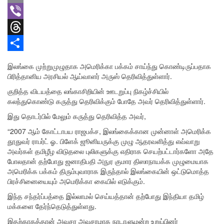
Email
Viber
Threads
Share
இலங்கை முற்றுமுழுதாக அமெரிக்கா பக்கம் சாய்ந்து கொண்டிருப்பதாக
பிரித்தானிய அரசியல் ஆய்வாளர் அருஸ் தெரிவித்துள்ளார்.
குறித்த விடயத்தை லங்காசிறியின் ஊடறுப்பு நிகழ்ச்சியில்
கலந்துகொண்டு கருத்து தெரிவிக்கும் போதே அவர் தெரிவித்துள்ளார்.
இது தொடர்பில் மேலும் கருத்து தெரிவித்த அவர்,
“2007 ஆம் கோட்டாபய ராஜபக்ச, இலங்கைக்கான முன்னாள் அமெரிக்க
தூதுவர் ராபர்ட் ஓ. பிளேக் ஜூனியருக்கு முழு ஆதரவளித்து எவ்வாறு
அவர்கள் தமிழீழ விடுதலை புலிகளுக்கு எதிராக செயற்பட்டார்களோ அதே
போலதான் தற்போது ஜனாதிபதி அநுர குமார திஸாநாயக்க முழுமையாக
அமெரிக்க பக்கம் திரும்புவாராக இருந்தால் இலங்கையின் ஒட்டுமொத்த
பிரச்சினையையும் அமெரிக்கா கையில் எடுக்கும்.
இந்த சந்தர்ப்பத்தை இல்லாமல் செய்யத்தான் தற்போது இந்தியா தமிழ்
மக்களை தேர்ந்தெடுத்துள்ளது.
இதற்காகத்தான் அவசர அவசரமாக நாடாளுமன்ற உறுப்பினர்