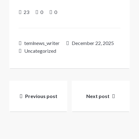
23
0
0
temlnews_writer
December 22, 2025
Uncategorized
Post
navigation
Previous post
Next post