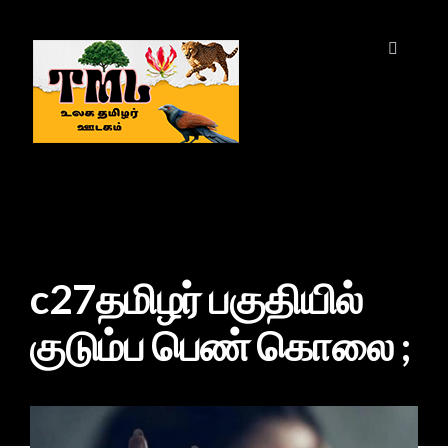
c27தமிழர் பகுதியில்
குடும்ப பெண் கொலை ;