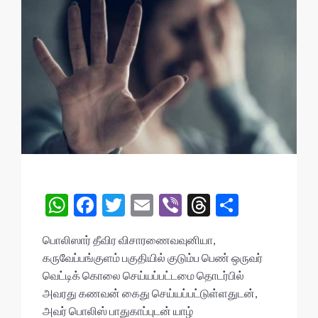
W
F
T
E
Vi
T
S
h
ac
w
m
b
hr
h
பொலிஸார் தீவிர விசாரணைவவுனியா,
at
e
itt
ai
er
ea
ar
கருவேப்பங்குளம் பகுதியில் குடும்ப பெண் ஒருவர்
s
b
er
l
ds
e
வெட்டிக் கொலை செய்யப்பட்டமை தொடர்பில்
A
o
அவரது கணவன் கைது செய்யப்பட்டுள்ளதுடன்,
அவர் பொலிஸ் பாதுகாப்புடன் யாழ்