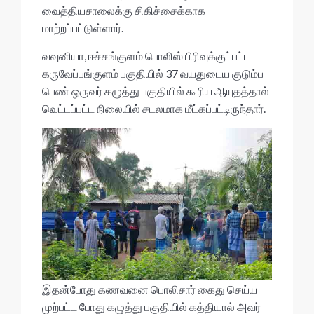
p
o
வைத்தியசாலைக்கு சிகிச்சைக்காக
p
k
மாற்றப்பட்டுள்ளார்.
வவுனியா, ஈச்சங்குளம் பொலிஸ் பிரிவுக்குட்பட்ட
கருவேப்பங்குளம் பகுதியில் 37 வயதுடைய குடும்ப
பெண் ஒருவர் கழுத்து பகுதியில் கூரிய ஆயுதத்தால்
வெட்டப்பட்ட நிலையில் சடலமாக மீட்கப்பட்டிருந்தார்.
இதன்போது கணவனை பொலிசார் கைது செய்ய
முற்பட்ட போது கழுத்து பகுதியில் கத்தியால் அவர்