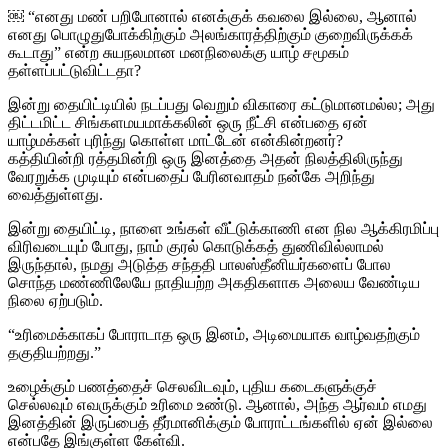
￼ “எனது மண் பறிபோனால் எனக்குக் கவலை இல்லை, ஆனால்
எனது பொழுதுபோக்கிற்கும் அலங்காரத்திற்கும் குறைவிருக்கக்
கூடாது” என்ற சுயநலமான மனநிலைக்கு யாழ் சமூகம்
தள்ளப்பட்டுவிட்டதா?
இன்று தையிட்டியில் நடப்பது வெறும் விகாரை கட்டுமானமல்ல; அது
திட்டமிட்ட சிங்களமயமாக்கலின் ஒரு நீட்சி என்பதை ஏன்
யாழ்மக்கள் புரிந்து கொள்ள மாட்டேன் என்கின்றனர்?
கத்தியின்றி ரத்தமின்றி ஒரு இனத்தை அதன் நிலத்திலிருந்து
வேரறுக்க முடியும் என்பதைப் பேரினவாதம் நன்கே அறிந்து
வைத்துள்ளது.
இன்று தையிட்டி, நாளை உங்கள் வீட்டுக்காணி என நில ஆக்கிரமிப்பு
விரிவடையும் போது, நாம் குரல் கொடுக்கத் துணிவில்லாமல்
இருந்தால், நமது அடுத்த சந்ததி பாலஸ்தீனியர்களைப் போல
சொந்த மண்ணிலேயே நாதியற்ற அகதிகளாக அலைய வேண்டிய
நிலை ஏற்படும்.
“உரிமைக்காகப் போராடாத ஒரு இனம், அடிமையாக வாழ்வதற்கும்
தகுதியற்றது.”
உழைக்கும் பணத்தைச் செலவிடவும், புதிய கடைகளுக்குச்
செல்லவும் எவருக்கும் உரிமை உண்டு. ஆனால், அந்த ஆர்வம் எமது
இனத்தின் இருப்பைத் தீர்மானிக்கும் போராட்டங்களில் ஏன் இல்லை
என்பதே இங்குள்ள கேள்வி.