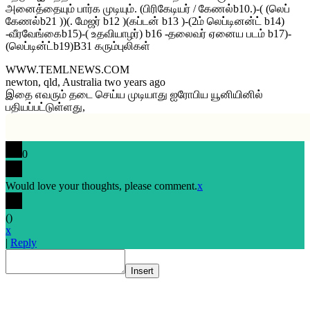
அனைத்தையும் பார்க முடியும். (பிரிகேடியர் / கேணல்b10.)-( (லெப்
கேணல்b21 ))(. மேஜர் b12 )(கப்டன் b13 )-(2ம் லெப்டினன்ட் b14)
-வீரவேங்கைb15)-( உதவியாழர்) b16 -தலைவர் ஏனைய படம் b17)-
(லெப்டின்ட்b19)B31 கரும்புலிகள்
WWW.TEMLNEWS.COM
newton, qld, Australia two years ago
இதை எவரும் தடை செய்ய முடியாது ஐரோபிய யூனியினில்
பதியப்பட்டுள்ளது,
0
Would love your thoughts, please comment.
x
(
)
x
|
Reply
Insert