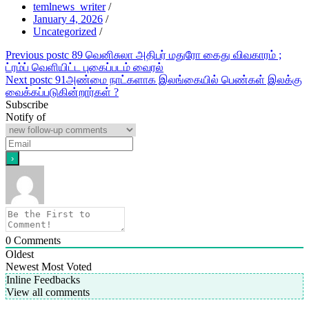
temlnews_writer
/
January 4, 2026
/
Uncategorized
/
Post
Previous post
c 89 வெனிசுலா அதிபர் மதுரோ கைது விவகாரம் ;
ட்ரம்ப் வெளியிட்ட புகைப்படம் வைரல்
navigation
Next post
c 91அண்மை நாட்களாக இலங்கையில் பெண்கள் இலக்கு
வைக்கப்படுகின்றார்கள் ?
Subscribe
Notify of
0
Comments
Oldest
Newest
Most Voted
Inline Feedbacks
View all comments