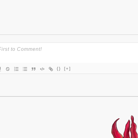
{}
[+]