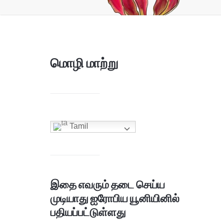
மொழி மாற்று
Tamil
இதை எவரும் தடை செய்ய
முடியாது ஐரோபிய யூனியினில்
பதியப்பட்டுள்ளது