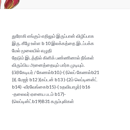
துரோகி எங்கும் எதிலும் இருப்பான் விழிப்பாக
இரு. கீழே உள்ள b 10 இலக்கத்தை இடப்பக்க
மேல் மூலையில் எழுதி
தேடும் இடத்தில் கிளிக் பண்ணினால் நீங்கள்
விரும்பிய அனைத்தையும் பார்க முடியும்.
(பிரிகேடியர் / கேணல்b10.)-( (லெப் கேணல்b21
))(. மேஜர் b12 )(கப்டன் b13 )-(2ம் லெப்டினன்ட்
b14) -வீரவேங்கைb15)-( உதவியாழர்) b16
-தலைவர் ஏனைய படம் b17)-
(லெப்டின்ட்b19)B31 கரும்புலிகள்