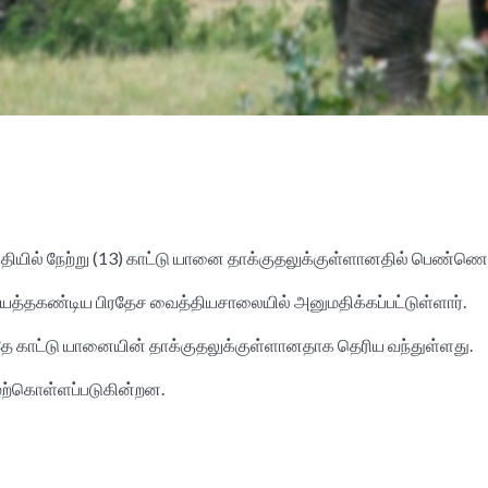
யில் நேற்று (13) காட்டு யானை தாக்குதலுக்குள்ளானதில் பெண்ணொரு
r
்தகண்டிய பிரதேச வைத்தியசாலையில் அனுமதிக்கப்பட்டுள்ளார்.
தே காட்டு யானையின் தாக்குதலுக்குள்ளானதாக தெரிய வந்துள்ளது.
ேற்கொள்ளப்படுகின்றன.