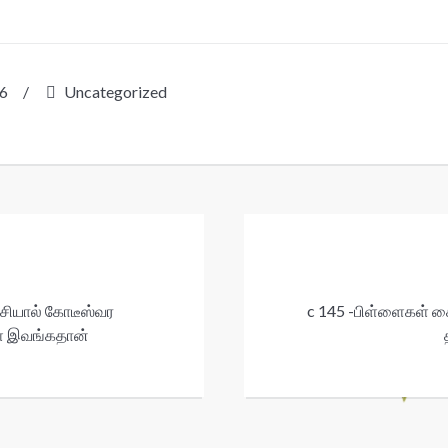
26
/
Uncategorized
ியால் கோடீஸ்வர
c 145 -பிள்ளைகள் கை
ள் இவங்கதான்