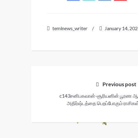
temlnews_writer
/
January 14, 20
Post
navigation
Previous post
c143சனிபகவான்-சூரியனின் பூரண ஆச
அதிர்ஷ்டத்தை பெறப்போகும் ராசிக