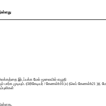
டுள்ளது
0 இலக்கத்தை இடப்பக்க மேல் மூலையில் எழுதி
ார்க முடியும். (பிரிகேடியர் / கேணல்b10.)-( (லெப் கேணல்b21 ))(. மேஜ
ம்புலிகள்
ுள்ளது,