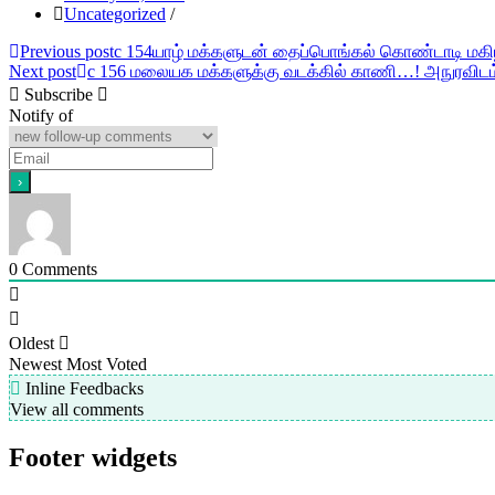
Uncategorized
/
Post
Previous post
c 154யாழ் மக்களுடன் தைப்பொங்கல் கொண்டாடி மகிழ
Next post
c 156 மலையக மக்களுக்கு வடக்கில் காணி…! அநுரவிடம
navigation
Subscribe
Notify of
0
Comments
Oldest
Newest
Most Voted
Inline Feedbacks
View all comments
Footer widgets