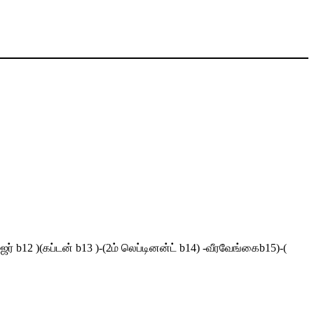
ர் b12 )(கப்டன் b13 )-(2ம் லெப்டினன்ட் b14) -வீரவேங்கைb15)-(