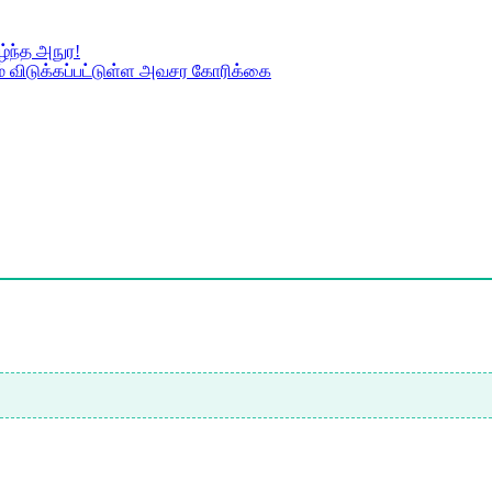
்ந்த அநுர!
் விடுக்கப்பட்டுள்ள அவசர கோரிக்கை