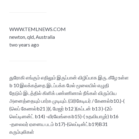
WWW.TEMLNEWS.COM
newton, qld, Australia
two years ago
துரோகி எங்கும் எதிலும் இருப்பான் விழிப்பாக இரு. கீழே உள்ள
b 10 இலக்கத்தை இடப்பக்க மேல் மூலையில் எழுதி
தேடும் இடத்தில் கிளிக் பண்ணினால் நீங்கள் விரும்பிய
அனைத்தையும் பார்க முடியும். (பிரிகேடியர் / கேணல்b10.)-(
(லெப் கேணல்b21 ))(. மேஜர் b12 )(கப்டன் b13 )-(2ம்
லெப்டினன்ட் b14) -வீரவேங்கைb15)-( உதவியாழர்) b16
-தலைவர் ஏனைய படம் b17)-(லெப்டின்ட்b19)B31
கரும்புலிகள்