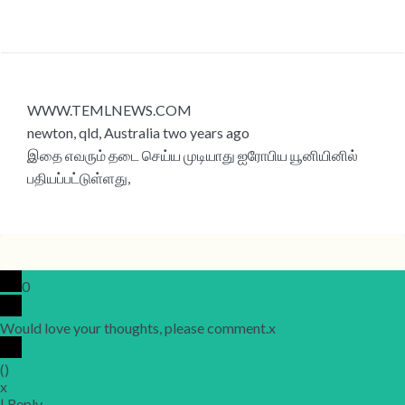
WWW.TEMLNEWS.COM
newton, qld, Australia two years ago
இதை எவரும் தடை செய்ய முடியாது ஐரோபிய யூனியினில்
பதியப்பட்டுள்ளது,
0
Would love your thoughts, please comment.
x
(
)
x
|
Reply