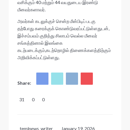
வசிக்கும் 40 மற்றும் 44 வயதுடைய இரண்டு
மீனவர்களாவர்.
அவர்கள் கடலுக்குச் சென்ற மீன்பிடிப் படகு
தற்போது கரைக்குக் கொண்டுவரப்பட்டுள்ளதுடன்,
இச்சம்பவம் குறித்து சிலாபம் வெல்ல மீனவர்
சங்கத்தினால் இலங்கை
கடற்படைக்கும்,கடற்றொழில் திணைக்களத்திற்கும்
அறிவிக்கப்பட்டுள்ளது.
Share:
31
0
0
temlnews_writer
January 19, 2026