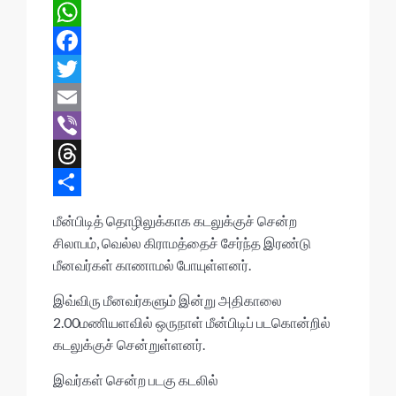
W
h
F
a
a
T
t
c
w
E
s
e
i
m
V
A
b
t
a
i
T
p
o
t
i
b
h
S
மீன்பிடித் தொழிலுக்காக கடலுக்குச் சென்ற
p
o
e
l
e
r
h
சிலாபம், வெல்ல கிராமத்தைச் சேர்ந்த இரண்டு
மீனவர்கள் காணாமல் போயுள்ளனர்.
k
r
r
e
a
a
r
இவ்விரு மீனவர்களும் இன்று அதிகாலை
2.00மணியளவில் ஒருநாள் மீன்பிடிப் படகொன்றில்
d
e
கடலுக்குச் சென்றுள்ளனர்.
s
இவர்கள் சென்ற படகு கடலில்