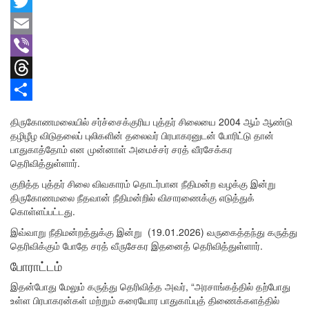
Facebook
Twitter
Email
Viber
Threads
Share
திருகோணமலையில் சர்ச்சைக்குரிய புத்தர் சிலையை 2004 ஆம் ஆண்டு
தழிழீழ விடுதலைப் புலிகளின் தலைவர் பிரபாகரனுடன் போரிட்டு தான்
பாதுகாத்தோம் என முன்னாள் அமைச்சர் சரத் வீரசேக்கர
தெரிவித்துள்ளார்.
குறித்த புத்தர் சிலை விவகாரம் தொடர்பான நீதிமன்ற வழக்கு இன்று
திருகோணமலை நீதவான் நீதிமன்றில் விசாரணைக்கு எடுத்துக்
கொள்ளப்பட்டது.
இவ்வாறு நீதிமன்றத்துக்கு இன்று (19.01.2026) வருகைத்தந்து கருத்து
தெரிவிக்கும் போதே சரத் வீருசேகர இதனைத் தெரிவித்துள்ளார்.
போராட்டம்
இதன்போது மேலும் கருத்து தெரிவித்த அவர், “அரசாங்கத்தில் தற்போது
உள்ள பிரபாகரன்கள் மற்றும் கரையோர பாதுகாப்புத் திணைக்களத்தில்