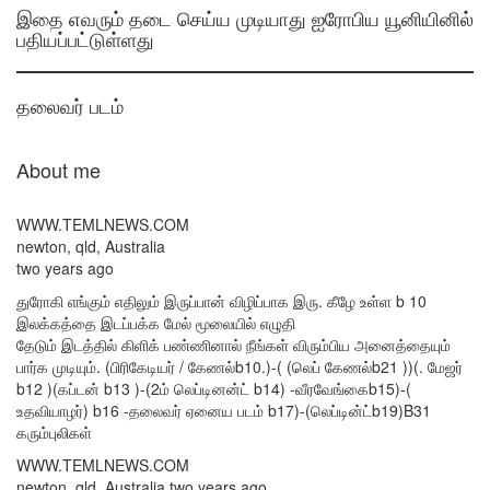
இதை எவரும் தடை செய்ய முடியாது ஐரோபிய யூனியினில்
பதியப்பட்டுள்ளது
தலைவர் படம்
About me
WWW.TEMLNEWS.COM
newton, qld, Australia
two years ago
துரோகி எங்கும் எதிலும் இருப்பான் விழிப்பாக இரு. கீழே உள்ள b 10
இலக்கத்தை இடப்பக்க மேல் மூலையில் எழுதி
தேடும் இடத்தில் கிளிக் பண்ணினால் நீங்கள் விரும்பிய அனைத்தையும்
பார்க முடியும். (பிரிகேடியர் / கேணல்b10.)-( (லெப் கேணல்b21 ))(. மேஜர்
b12 )(கப்டன் b13 )-(2ம் லெப்டினன்ட் b14) -வீரவேங்கைb15)-(
உதவியாழர்) b16 -தலைவர் ஏனைய படம் b17)-(லெப்டின்ட்b19)B31
கரும்புலிகள்
WWW.TEMLNEWS.COM
newton, qld, Australia two years ago