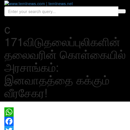
c
171விடுதலைப்புலிகளின்
தலைவரின் கொள்கையில்
அரசாங்கம்:
இனவாதத்தை கக்கும்
வீரசேகர!
WhatsApp