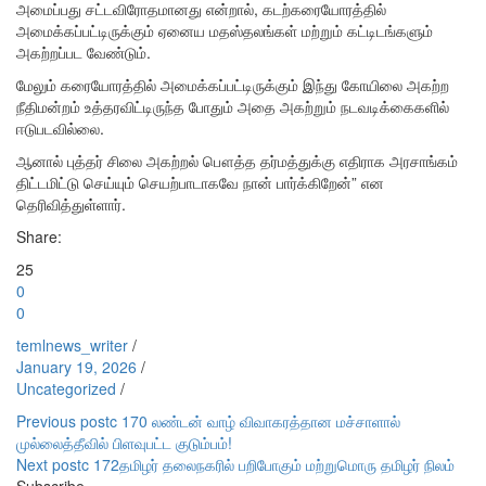
அமைப்பது சட்டவிரோதமானது என்றால், கடற்கரையோரத்தில்
அமைக்கப்பட்டிருக்கும் ஏனைய மதஸ்தலங்கள் மற்றும் கட்டிடங்களும்
அகற்றப்பட வேண்டும்.
மேலும் கரையோரத்தில் அமைக்கப்பட்டிருக்கும் இந்து கோயிலை அகற்ற
நீதிமன்றம் உத்தரவிட்டிருந்த போதும் அதை அகற்றும் நடவடிக்கைகளில்
ஈடுபடவில்லை.
ஆனால் புத்தர் சிலை அகற்றல் பௌத்த தர்மத்துக்கு எதிராக அரசாங்கம்
திட்டமிட்டு செய்யும் செயற்பாடாகவே நான் பார்க்கிறேன்” என
தெரிவித்துள்ளார்.
Share:
25
0
0
temlnews_writer
/
January 19, 2026
/
Uncategorized
/
Post
Previous post
c 170 லண்டன் வாழ் விவாகரத்தான மச்சாளால்
முல்லைத்தீவில் பிளவுபட்ட குடும்பம்!
navigation
Next post
c 172தமிழர் தலைநகரில் பறிபோகும் மற்றுமொரு தமிழர் நிலம்
Subscribe