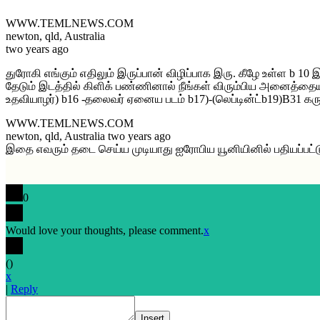
WWW.TEMLNEWS.COM
newton, qld, Australia
two years ago
துரோகி எங்கும் எதிலும் இருப்பான் விழிப்பாக இரு. கீழே உள்ள b 1
தேடும் இடத்தில் கிளிக் பண்ணினால் நீங்கள் விரும்பிய அனைத்தையும் ப
உதவியாழர்) b16 -தலைவர் ஏனைய படம் b17)-(லெப்டின்ட்b19)B31 கரு
WWW.TEMLNEWS.COM
newton, qld, Australia two years ago
இதை எவரும் தடை செய்ய முடியாது ஐரோபிய யூனியினில் பதியப்பட்ட
0
Would love your thoughts, please comment.
x
(
)
x
|
Reply
Insert