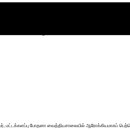
 சம்பவம்; ஒரே பிரசவத்தில்
், மட்டக்களப்பு போதனா வைத்தியசாலையில் ஆரோக்கியமாகப் பெற்றெடு