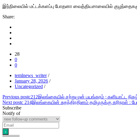
இந்நிலையில் மட்டக்களப்பு போதனா வைத்தியசாலையில் குழந்தைகள
Share:
28
0
0
temlnews_writer
/
January 28, 2026
/
Uncategorized
/
Post
Previous post
c212இலங்கையில் சற்றுமுன் பயங்கரம் ; களியாட்ட நிகழ்வ
Next post
c 214இலங்கையின் சுதந்திரதினம் தமிழருக்கு கரிநாள் : 
navigation
Subscribe
Notify of