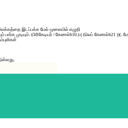
0 இலக்கத்தை இடப்பக்க மேல் மூலையில் எழுதி
ார்க முடியும். (பிரிகேடியர் / கேணல்b10.)-( (லெப் கேணல்b21 ))(. மேஜ
ம்புலிகள்
ுள்ளது,