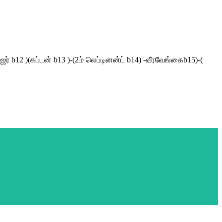
ர் b12 )(கப்டன் b13 )-(2ம் லெப்டினன்ட் b14) -வீரவேங்கைb15)-(