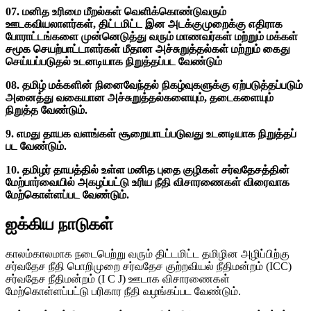
07. மனித உரிமை மீறல்கள் வெளிக்கொண்டுவரும்
ஊடகவியலாளர்கள், திட்டமிட்ட இன அடக்குமுறைக்கு எதிராக
போராட்டங்களை முன்னெடுத்து வரும் மாணவர்கள் மற்றும் மக்கள்
சமூக செயற்பாட்டாளர்கள் மீதான அச்சுறுத்தல்கள் மற்றும் கைது
செய்யப்படுதல் உடனடியாக நிறுத்தப்பட வேண்டும்
08. தமிழ் மக்களின் நினைவேந்தல் நிகழ்வுகளுக்கு ஏற்படுத்தப்படும்
அனைத்து வகையான அச்சுறுத்தல்களையும், தடைகளையும்
நிறுத்த வேண்டும்.
9. எமது தாயக வளங்கள் சூறையாடப்படுவது உடனடியாக நிறுத்தப்
பட வேண்டும்.
10. தமிழர் தாயத்தில் உள்ள மனித புதை குழிகள் சர்வதேசத்தின்
மேற்பார்வையில் அகழப்பட்டு உரிய நீதி விசாரணைகள் விரைவாக
மேற்கொள்ளப்பட வேண்டும்.
ஐக்கிய நாடுகள்
காலம்காலமாக நடைபெற்று வரும் திட்டமிட்ட தமிழின அழிப்பிற்கு
சர்வதேச நீதி பொறிமுறை சர்வதேச குற்றவியல் நீதிமன்றம் (ICC)
சர்வதேச நீதிமன்றம் (I C J) ஊடாக விசாரணைகள்
மேற்கொள்ளப்பட்டு பரிகார நீதி வழங்கப்பட வேண்டும்.