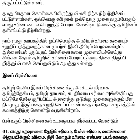
திருப்பப்பட்டுள்ளனர்.
தமது பிரதான கொள்கையிலிருந்து விலகி நிற்க நிற்பந்திக்கப்
பட்டுள்ளார்கள். ஒவ்வொரு கரி நாள் ஒவ்வொரு முறை வரும்போதும்
எமது உரிமையை வலியுறுத்தி போராட வேண்டிய நிலைக்கு தமிழினம்
தள்ளப்பட்டு நிற்கின்றது.
நாம் எமது தாயகத்தில் ஒட்டுமொத்த அரசியல் உரிமை களையும்
உறுதிப்படுத்துவதற்கான முயற்சி இனி தீவிரம் பெறவேண்டும்.
இல்லையேல் புதுப்புதுப் பிரச்சினைகளை முளைவிடச்செய்து
சிங்கள தேசம் தமிழரின் உரிமைப் போராட்டத்தை திசை திருப்பி
நீர்த்துப்போகச் செய்துவிடும் ஆபத்து உள்ளது.
இனப் பிரச்சினை
தமிழர் தேசிய இனப் பிரச்சினைக்கு அரசியல் தீர்வாக
தமிழ்த்தேசியம், தமிழர் தாயகம், சுயநிர்ணய உரிமை அங்கீகரிப்பது
மட்டுமே மேலே குறிப்பிட்ட அனைத்து ஒடுக்கு முறைகளுக்கும் மீள
நிகழாது இருப்பதை உறுதி செய்யும் என்பதை சர்வதேச சமூகத்தின்
கவனத்திற்கு கொண்டு வருகின்றோம்.
பின்வரும் பிரச்சினைகள் உடனடியாக தீர்க்கப்பட வேண்டும்
01. எமது உறவுகளை தேடும் உரிமை, பேச்சு உரிமை, வளங்களை
அனுபவிக்கும் உரிமை, நீதி கோரும் உரிமை என்பன பயங்கரவாத