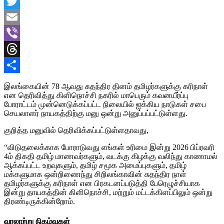
Facebook
Twitter
Email
Viber
Threads
Share
இலங்கையின் 78 ஆவது சுதந்திர தினம் தமிழர்களுக்கு கரிநாள்
என தெரிவித்து கிளிநொச்சி நகரில் மாபெரும் கவனயீர்ப்பு
போராட்டம் முன்னெடுக்கப்பட்ட நிலையில் ஐக்கிய நாடுகள் சபை
செயலாளர் நாயகத்திற்கு மனு ஒன்று அனுப்பப்பட்டுள்ளது.
குறித்த மனுவில் தெரிவிக்கப்பட்டுள்ளதாவது,
“விடுதலைக்காக போராடுவது எங்கள் உரிமை இன்று 2026 பிப்ரவரி
4ம் திகதி தமிழ் மாணவர்களும், வடக்கு கிழக்கு வலிந்து காணாமல்
ஆக்கப்பட்ட உறவுகளும், தமிழ் சமூக அமைப்புகளும், தமிழ்
மக்களுமாக ஒன்றிணைந்து சிறிலங்காவின் சுதந்திர நாள்
தமிழர்களுக்கு கரிநாள் என பிரகடனப்படுத்தி பேரெழுச்சியாக
இன்று தாயகத்தின் கிளிநொச்சி, மற்றும் மட்டக்கிளப்பிலும் ஒன்று
திரண்டிருக்கின்றோம்.
வரலாற்று நிகழ்வுகள்