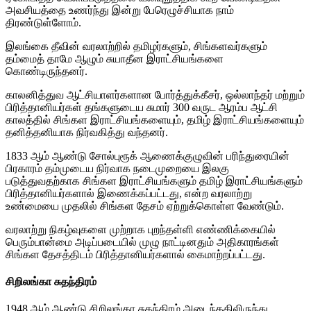
அவசியத்தை உணர்ந்து இன்று பேரெழுச்சியாக நாம்
திரண்டுள்ளோம்.
இலங்கை தீவின் வரலாற்றில் தமிழர்களும், சிங்களவர்களும்
தம்மைத் தாமே ஆழும் சுயாதீன இராட்சியங்களை
கொண்டிருந்தனர்.
காலனித்துவ ஆட்சியாளர்களான போர்த்துக்கீசர், ஒல்லாந்தர் மற்றும்
பிரித்தானியர்கள் தங்களுடைய சுமார் 300 வருட ஆரம்ப ஆட்சி
காலத்தில் சிங்கள இராட்சியங்களையும், தமிழ் இராட்சியங்களையும்
தனித்தனியாக நிர்வகித்து வந்தனர்.
1833 ஆம் ஆண்டு சோல்புரூக் ஆணைக்குழுவின் பரிந்துரையின்
பிரகாரம் தம்முடைய நிர்வாக நடைமுறையை இலகு
படுத்துவதற்காக சிங்கள இராட்சியங்களும் தமிழ் இராட்சியங்களும்
பிரித்தானியர்களால் இணைக்கப்பட்டது, என்ற வரலாற்று
உண்மையை முதலில் சிங்கள தேசம் ஏற்றுக்கொள்ள வேண்டும்.
வரலாற்று நிகழ்வுகளை முற்றாக புறந்தள்ளி எண்ணிக்கையில்
பெரும்பான்மை அடிப்படையில் முழு நாட்டினதும் அதிகாரங்கள்
சிங்கள தேசத்திடம் பிரித்தானியர்களால் கைமாற்றப்பட்டது.
சிறிலங்கா சுதந்திரம்
1948 ஆம் ஆண்டு சிறிலங்கா சுதந்திரம் அடைந்ததிலிருந்து