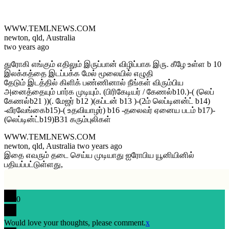
WWW.TEMLNEWS.COM
newton, qld, Australia
two years ago
துரோகி எங்கும் எதிலும் இருப்பான் விழிப்பாக இரு. கீழே உள்ள b 10
இலக்கத்தை இடப்பக்க மேல் மூலையில் எழுதி
தேடும் இடத்தில் கிளிக் பண்ணினால் நீங்கள் விரும்பிய
அனைத்தையும் பார்க முடியும். (பிரிகேடியர் / கேணல்b10.)-( (லெப்
கேணல்b21 ))(. மேஜர் b12 )(கப்டன் b13 )-(2ம் லெப்டினன்ட் b14)
-வீரவேங்கைb15)-( உதவியாழர்) b16 -தலைவர் ஏனைய படம் b17)-
(லெப்டின்ட்b19)B31 கரும்புலிகள்
WWW.TEMLNEWS.COM
newton, qld, Australia two years ago
இதை எவரும் தடை செய்ய முடியாது ஐரோபிய யூனியினில்
பதியப்பட்டுள்ளது,
0
Would love your thoughts, please comment.
x