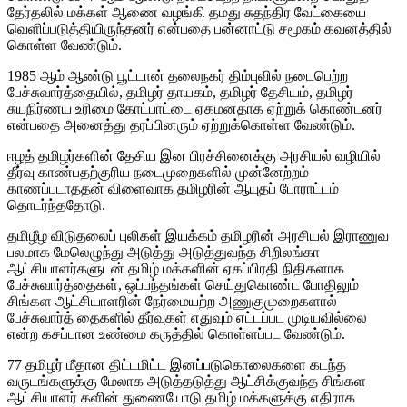
தேர்தலில் மக்கள் ஆணை வழங்கி தமது சுதந்திர வேட்கையை
வெளிப்படுத்தியிருந்தனர் என்பதை பன்னாட்டு சமூகம் கவனத்தில்
கொள்ள வேண்டும்.
1985 ஆம் ஆண்டு பூட்டான் தலைநகர் திம்புவில் நடைபெற்ற
பேச்சுவார்த்தையில், தமிழர் தாயகம், தமிழர் தேசியம், தமிழர்
சுயநிர்ணய உரிமை கோட்பாட்டை ஏகமனதாக ஏற்றுக் கொண்டனர்
என்பதை அனைத்து தரப்பினரும் ஏற்றுக்கொள்ள வேண்டும்.
ஈழத் தமிழர்களின் தேசிய இன பிரச்சினைக்கு அரசியல் வழியில்
தீர்வு காண்பதற்குரிய நடைமுறைகளில் முன்னேற்றம்
காணப்படாததன் விளைவாக தமிழரின் ஆயுதப் போராட்டம்
தொடர்ந்ததோடு.
தமிழீழ விடுதலைப் புலிகள் இயக்கம் தமிழரின் அரசியல் இராணுவ
பலமாக மேலெழுந்து அடுத்து அடுத்துவந்த சிறிலங்கா
ஆட்சியாளர்களுடன் தமிழ் மக்களின் ஏகப்பிரதி நிதிகளாக
பேச்சுவார்த்தைகள், ஒப்பந்தங்கள் செய்துகொண்ட போதிலும்
சிங்கள ஆட்சியாளரின் நேர்மையற்ற அணுகுமுறைகளால்
பேச்சுவார்த் தைகளில் தீர்வுகள் எதுவும் எட்டப்பட முடியவில்லை
என்ற கசப்பான உண்மை கருத்தில் கொள்ளப்பட வேண்டும்.
77 தமிழர் மீதான திட்டமிட்ட இனப்படுகொலைகளை கடந்த
வருடங்களுக்கு மேலாக அடுத்தடுத்து ஆட்சிக்குவந்த சிங்கள
ஆட்சியாளர் களின் துணையோடு தமிழ் மக்களுக்கு எதிராக