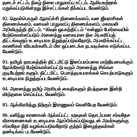
தடைச் சட்டம், நிகழ் நிலை பாதுகாப்பு சட்டம், ஆகியவற்றால்
மறுக்கப்படுகின்றது இச்சட்டங்கள் நீக்கப்பட வேண்டும்.
02. தொல்பொருள் ஆராய்ச்சி திணைக்களம், வன ஜீவராசிகள்
திணைக்களம், வனவள் பாதுகாப்பு திணைக்களம், மகாவலி
அபிவிருத்தி திட்டம், “கிவுல் ஒயாத்திட்டம் “என்னும் போர்வையில்
மேற்கொள்ளப்படும் அனைத்து வகையான நில அபகரிப்புத்
திட்டங்களும் உடனடியாக நிறுத்தப்படுவதோடு, அபகரிக்கப்பட்ட
காணிகள் உரியவர்களிடம் மீள ஒப்படைக்க நடவடிக்கை எடுக்கப்பட
வேண்டும்.
03. தமிழர் தாயகத்தில் திட்டமிட்டு இனப்பரம்பலை மாற்றியமைக்கும்
நோக்கோடு மேற்கொள்ளப்பட்டு வரும் அனைத்து சிங்கள
குடியேற்றங் களும், திட்டமிட்ட பௌத்தமயமாக்கல் செயற்பாடுகளும்
உடனடியாக நிறுத்தப்படவேண்டும்.
04. அனைத்து தமிழ் அரசியல் கைதிகளும் நிபந்தனை இன்றி
விடுதலை செய்யப்பட வேண்டும்.
05. ஆக்கிரமித்து நிற்கும் இராணுவம் வெளியேற வேண்டும்.
06. வலிந்து காணாமல் ஆக்கப்பட்ட உறவுகள் தொடர்பான சர்வதேச
விசாரணைகள் உடனடியாக ஆரம்பிக்கப்படுவதுடன் அவர்களுக்கு
சர்வதேச நீதி வழங்கப்படுவதோடு குற்றம் இழைத்தவர்கள்
தண்டிக்கப் படவேண்டும்.