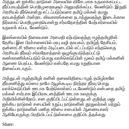
அத்துடன் ஐக்கிய நாடுகள் அவையில் விசேடமாக உருவாக்கப்பட்ட
தீர்ப்பாயத்தின் பொறிமுறைகளும் அனுமதிக்கப்பட வேண்டும். இறுதி
அரசியல் தீர்வொன்று எட்டப்படும்வரை தமிழ் மக்கள் தமது
தாயகத்தின் அன்றாட விவகாரங்களை நடாத்துவதற்கு இடைக்கால
நிர்வாகப் பொறிமுறையொன்று சர்வதேசத்தின் மேற்பார்வையில்
உருவாக் கப்பட வேண்டும்.
இலங்கையில் நிலையான அமைதி ஏற்படுவதற்கு ஈழத்தமிழரின்
தேசிய இன பிரச்சனையில் மரபு வழி தாயகம், தமிழ்த் தேசியம்,
தன்னாட்சி உரிமை என்ற அடிப்படையில் எட்டப்படும் எந்தவொரு
அரசியல் தீர்வும் சர்வதேசத்தால் ஒழுங்குபடுத்தப்பட்டு
கண்காணிக்கப்படும் பொது வாக்கெடுப்பின் மூலம் தமிழ் மக்களின்
ஆணை பெறப்பட வேண்டும் என்பதே எமது உறுதியான
நிலைப்பாடாகும்.
அத்துடன் ஈழத்தமிழர் களின் தலைவிதியை ஈழத் தமிழர்களே
தீர்மானித்து எம்மை நாமே ஆழக்கூடிய நிரந்தர தீர்வு பொது
வாக்கெடுப்பின் ஊடாக மேற்கொள்ளப் படவேண்டும் என்பதை தமிழ்
மக்கள் சார்பாக இப்பிரகடனத்தின் ஊடாக உலகுக்கு
அறிவிக்கின்றோம். என குறிப்பிடப்பட்டுள்ளதுடன் குறித்த மனு
ஐக்கிய நாடுகள் சபையின் உறுப்பு நாடுகளின் தூதுவர்கள் மற்றும்
ஐக்கிய நாடுகளின் மனித உரிமை சபையின் ஆணையாளர்
ஆகியோருக்கு பிரதியிடப்பட்டுள்ளமை குறிப்பிடத்தக்கது
Share: