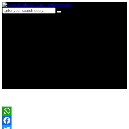
c 246சர்வதேச
மேற்பார்வையில்
இடைக்கால நிர்வாக
பொறிமுறை: ஐ.நாவிடம்
கோரிக்கை
WhatsApp