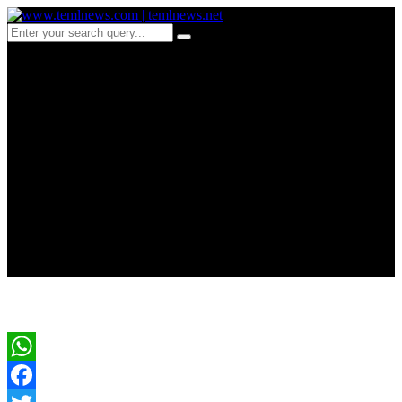
c 255புலிகளுக்கு எதிராக
திரண்ட மனித
உரிமைவாதிகள்…
எப்ஸ்டீடினின்
ஆவணக்கோப்புக்களில்!
WhatsApp