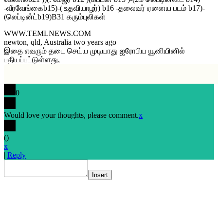
-வீரவேங்கைb15)-( உதவியாழர்) b16 -தலைவர் ஏனைய படம் b17)-
(லெப்டின்ட்b19)B31 கரும்புலிகள்
WWW.TEMLNEWS.COM
newton, qld, Australia two years ago
இதை எவரும் தடை செய்ய முடியாது ஐரோபிய யூனியினில்
பதியப்பட்டுள்ளது,
0
Would love your thoughts, please comment.
x
(
)
x
|
Reply
Insert