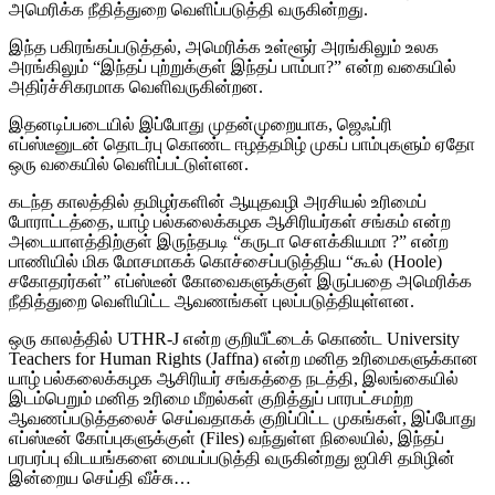
அமெரிக்க நீதித்துறை வெளிப்படுத்தி வருகின்றது.
இந்த பகிரங்கப்படுத்தல், அமெரிக்க உள்ளூர் அரங்கிலும் உலக
அரங்கிலும் “இந்தப் புற்றுக்குள் இந்தப் பாம்பா?” என்ற வகையில்
அதிர்ச்சிகரமாக வெளிவருகின்றன.
இதனடிப்படையில் இப்போது முதன்முறையாக, ஜெஃப்ரி
எப்ஸ்டீனுடன் தொடர்பு கொண்ட ஈழத்தமிழ் முகப் பாம்புகளும் ஏதோ
ஒரு வகையில் வெளிப்பட்டுள்ளன.
கடந்த காலத்தில் தமிழர்களின் ஆயுதவழி அரசியல் உரிமைப்
போராட்டத்தை, யாழ் பல்கலைக்கழக ஆசிரியர்கள் சங்கம் என்ற
அடையாளத்திற்குள் இருந்தபடி “கருடா சௌக்கியமா ?” என்ற
பாணியில் மிக மோசமாகக் கொச்சைப்படுத்திய “கூல் (Hoole)
சகோதரர்கள்” எப்ஸ்டீன் கோவைகளுக்குள் இருப்பதை அமெரிக்க
நீதித்துறை வெளியிட்ட ஆவணங்கள் புலப்படுத்தியுள்ளன.
ஒரு காலத்தில் UTHR-J என்ற குறியீட்டைக் கொண்ட University
Teachers for Human Rights (Jaffna) என்ற மனித உரிமைகளுக்கான
யாழ் பல்கலைக்கழக ஆசிரியர் சங்கத்தை நடத்தி, இலங்கையில்
இடம்பெறும் மனித உரிமை மீறல்கள் குறித்துப் பாரபட்சமற்ற
ஆவணப்படுத்தலைச் செய்வதாகக் குறிப்பிட்ட முகங்கள், இப்போது
எப்ஸ்டீன் கோப்புகளுக்குள் (Files) வந்துள்ள நிலையில், இந்தப்
பரபரப்பு விடயங்களை மையப்படுத்தி வருகின்றது ஐபிசி தமிழின்
இன்றைய செய்தி வீச்சு…