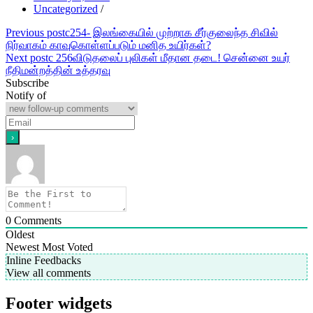
Uncategorized
/
Post
Previous post
c254- இலங்கையில் முற்றாக சீர்குலைந்த சிவில்
நிர்வாகம் காவுகொள்ளப்படும் மனித உயிர்கள்?
navigation
Next post
c 256விடுதலைப் புலிகள் மீதான தடை! சென்னை உயர்
நீதிமன்றத்தின் உத்தரவு
Subscribe
Notify of
0
Comments
Oldest
Newest
Most Voted
Inline Feedbacks
View all comments
Footer widgets