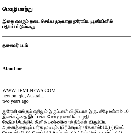
மொழி மாற்று
இதை எவரும் தடை செய்ய முடியாது ஐரோபிய யூனியினில்
பதியப்பட்டுள்ளது
தலைவர் படம்
About me
WWW.TEMLNEWS.COM
newton, qld, Australia
two years ago
துரோகி எங்கும் எதிலும் இருப்பான் விழிப்பாக இரு. கீழே உள்ள b 10
இலக்கத்தை இடப்பக்க மேல் மூலையில் எழுதி
தேடும் இடத்தில் கிளிக் பண்ணினால் நீங்கள் விரும்பிய
அனைத்தையும் பார்க முடியும். (பிரிகேடியர் / கேணல்b10.)-( (லெப்
கேணல்b21 ))(. மேஜர் b12 )(கப்டன் b13 )-(2ம் லெப்டினன்ட் b14)