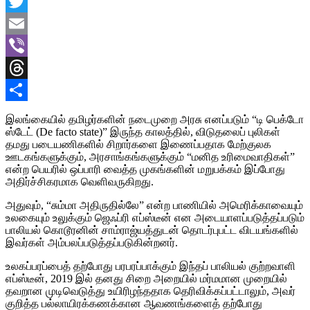
Facebook
Twitter
Email
Viber
Threads
Share
இலங்கையில் தமிழர்களின் நடைமுறை அரசு எனப்படும் “டி பெக்டோ
ஸ்டேட் (De facto state)” இருந்த காலத்தில், விடுதலைப் புலிகள்
தமது படையணிகளில் சிறார்களை இணைப்பதாக மேற்குலக
ஊடகங்களுக்கும், அரசாங்கங்களுக்கும் “மனித உரிமைவாதிகள்”
என்ற பெயரில் ஒப்பாரி வைத்த முகங்களின் மறுபக்கம் இப்போது
அதிர்ச்சிகரமாக வெளிவருகிறது.
அதுவும், “சும்மா அதிருதில்லே” என்ற பாணியில் அமெரிக்காவையும்
உலகையும் உலுக்கும் ஜெஃப்ரி எப்ஸ்டீன் என அடையாளப்படுத்தப்படும்
பாலியல் கொடூரனின் சாம்ராஜ்யத்துடன் தொடர்புபட்ட விடயங்களில்
இவர்கள் அம்பலப்படுத்தப்படுகின்றனர்.
உலகப்பரப்பைத் தற்போது பரபரப்பாக்கும் இந்தப் பாலியல் குற்றவாளி
எப்ஸ்டீன், 2019 இல் தனது சிறை அறையில் மர்மமான முறையில்
தவறான முடிவெடுத்து உயிரிழந்ததாக தெரிவிக்கப்பட்டாலும், அவர்
குறித்த பல்லாயிரக்கணக்கான ஆவணங்களைத் தற்போது