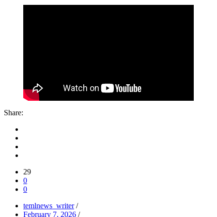
Share:
29
0
0
temlnews_writer
/
February 7, 2026
/