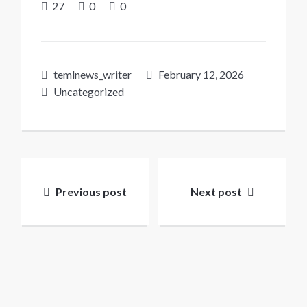
27
0
0
temlnews_writer
February 12, 2026
Uncategorized
Post
navigation
Previous post
Next post