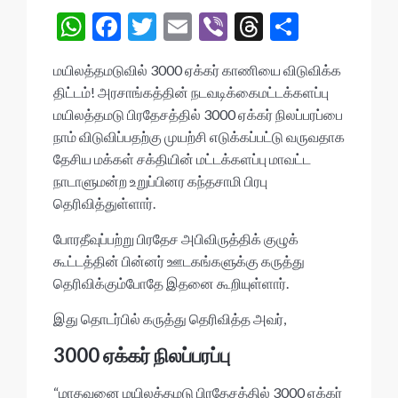
W
F
T
E
Vi
T
S
h
ac
w
m
b
hr
h
மயிலத்தமடுவில் 3000 ஏக்கர் காணியை விடுவிக்க
at
e
itt
ai
er
ea
ar
திட்டம்! அரசாங்கத்தின் நடவடிக்கைமட்டக்களப்பு
s
b
er
l
ds
e
மயிலத்தமடு பிரதேசத்தில் 3000 ஏக்கர் நிலப்பரப்பை
A
o
நாம் விடுவிப்பதற்கு முயற்சி எடுக்கப்பட்டு வருவதாக
தேசிய மக்கள் சக்தியின் மட்டக்களப்பு மாவட்ட
p
o
நாடாளுமன்ற உறுப்பினர கந்தசாமி பிரபு
p
k
தெரிவித்துள்ளார்.
போரதீவுப்பற்று பிரதேச அபிவிருத்திக் குழுக்
கூட்டத்தின் பின்னர் ஊடகங்களுக்கு கருத்து
தெரிவிக்கும்போதே இதனை கூறியுள்ளார்.
இது தொடர்பில் கருத்து தெரிவித்த அவர்,
3000 ஏக்கர் நிலப்பரப்பு
“மாதவனை மயிலத்தமடு பிரதேசத்தில் 3000 ஏக்கர்