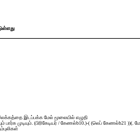
டுள்ளது
0 இலக்கத்தை இடப்பக்க மேல் மூலையில் எழுதி
ார்க முடியும். (பிரிகேடியர் / கேணல்b10.)-( (லெப் கேணல்b21 ))(. மேஜ
ம்புலிகள்