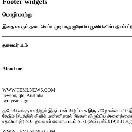
Footer widgets
மொழி மாற்று
இதை எவரும் தடை செய்ய முடியாது ஐரோபிய யூனியினில் பதியப்பட்
தலைவர் படம்
About me
WWW.TEMLNEWS.COM
newton, qld, Australia
two years ago
துரோகி எங்கும் எதிலும் இருப்பான் விழிப்பாக இரு. கீழே உள்ள b 1
தேடும் இடத்தில் கிளிக் பண்ணினால் நீங்கள் விரும்பிய அனைத்தையும் ப
உதவியாழர்) b16 -தலைவர் ஏனைய படம் b17)-(லெப்டின்ட்b19)B31 கரு
WWW.TEMLNEWS.COM