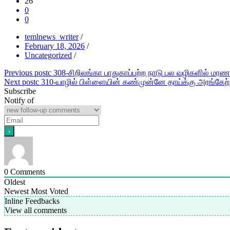
26
0
0
temlnews_writer
/
February 18, 2026
/
Uncategorized
/
Post
Previous post
c 308-சிறிலங்கா பாதுகாப்பற்ற நாடு பல வழிகளில் மரண
Next post
c 310-யாழில் பிள்ளையின் கண்முன்னே தாய்க்கு அரங்கேற்
navigation
Subscribe
Notify of
0
Comments
Oldest
Newest
Most Voted
Inline Feedbacks
View all comments