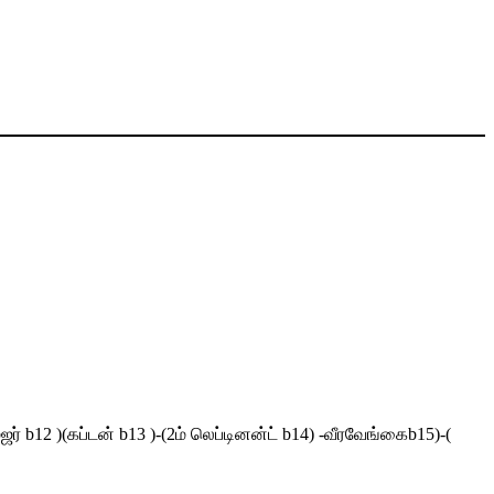
ர் b12 )(கப்டன் b13 )-(2ம் லெப்டினன்ட் b14) -வீரவேங்கைb15)-(