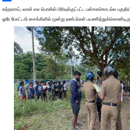
Share
கந்தளாய், வான் எல பொலிஸ் பிரிவுக்குட்பட்ட பன்சலகொடல்ல பகுதிய
ஒரே மோட்டார் சைக்கிளில் மூன்று நண்பர்கள் பயணித்துக்கொண்டிர