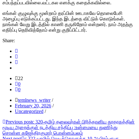
சம்பந்தப்படவில்லை.வட்டகல எனக்கு கதைக்கவில்லை.
எங்கள் குழுவுக்கு மூன்றாம் தரப்பின் ஊடாகவே தொலைபேசி
அழைப்பு எடுக்கப்பட்டது. இந்த இடத்தை விட்டுக் கொடுங்கள்.
நாங்கள் வேறு இடத்தில் காணி தருகிறோம் என்றனர். நாம் அதற்கு
எதிர்ப்பு தெரிவித்தோம் என்று குறிப்பிட்டார்.
Share:
22
0
0
temlnews_writer
/
February 20, 2026
/
Uncategorized
/
Post
Previous post
c 320-தமிழ் தலைவர்கள் பிரித்தானிய தூதரகத்தின்
மூடிய அறைக்குள் நடத்திய சந்திப்பு :உன்மையை துணிந்து
navigation
சொன்ன கஜேந்திரகுமார் பொன்னம்பலம்
Next post
c 322-யாழில் வெடிக்கொளுத்த 10 ஆயிரம் ரூபா