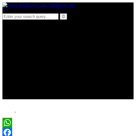
c 321-புலம்பெயர்
தமிழர்கள் தொடர்பில்
பரபரப்பான கருத்துக்களை
முன்வைக்கும் கஸ்ஸப
தேரர் !
WhatsApp