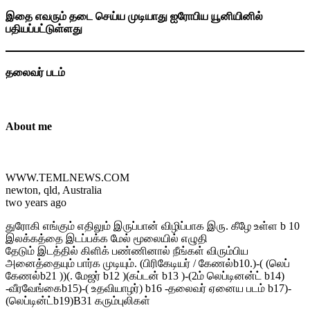
இதை எவரும் தடை செய்ய முடியாது ஐரோபிய யூனியினில்
பதியப்பட்டுள்ளது
தலைவர் படம்
About me
WWW.TEMLNEWS.COM
newton, qld, Australia
two years ago
துரோகி எங்கும் எதிலும் இருப்பான் விழிப்பாக இரு. கீழே உள்ள b 10
இலக்கத்தை இடப்பக்க மேல் மூலையில் எழுதி
தேடும் இடத்தில் கிளிக் பண்ணினால் நீங்கள் விரும்பிய
அனைத்தையும் பார்க முடியும். (பிரிகேடியர் / கேணல்b10.)-( (லெப்
கேணல்b21 ))(. மேஜர் b12 )(கப்டன் b13 )-(2ம் லெப்டினன்ட் b14)
-வீரவேங்கைb15)-( உதவியாழர்) b16 -தலைவர் ஏனைய படம் b17)-
(லெப்டின்ட்b19)B31 கரும்புலிகள்