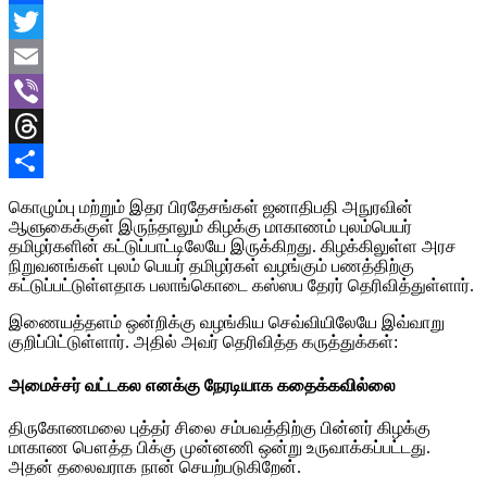
Facebook
Twitter
Email
Viber
Threads
Share
கொழும்பு மற்றும் இதர பிரதேசங்கள் ஜனாதிபதி அநுரவின்
ஆளுகைக்குள் இருந்தாலும் கிழக்கு மாகாணம் புலம்பெயர்
தமிழர்களின் கட்டுப்பாட்டிலேயே இருக்கிறது. கிழக்கிலுள்ள அரச
நிறுவனங்கள் புலம் பெயர் தமிழர்கள் வழங்கும் பணத்திற்கு
கட்டுப்பட்டுள்ளதாக பலாங்கொடை கஸ்ஸப தேரர் தெரிவித்துள்ளார்.
இணையத்தளம் ஒன்றிக்கு வழங்கிய செவ்வியிலேயே இவ்வாறு
குறிப்பிட்டுள்ளார். அதில் அவர் தெரிவித்த கருத்துக்கள்:
அமைச்சர் வட்டகல எனக்கு நேரடியாக கதைக்கவில்லை
திருகோணமலை புத்தர் சிலை சம்பவத்திற்கு பின்னர் கிழக்கு
மாகாண பௌத்த பிக்கு முன்னணி ஒன்று உருவாக்கப்பட்டது.
அதன் தலைவராக நான் செயற்படுகிறேன்.