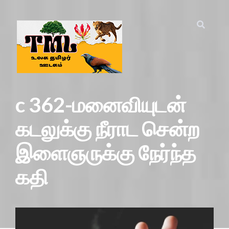
c 362-மனைவியுடன்
கடலுக்கு நீராட சென்ற
இளைஞருக்கு நேர்ந்த
கதி