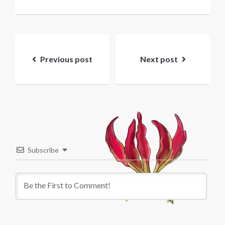
Post
navigation
Previous post
Next post
Subscribe