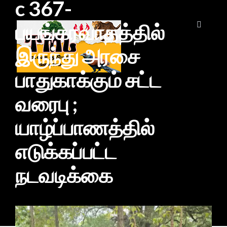
c 367-
பயங்கரவாதத்தில்
இருந்து அரசை
பாதுகாக்கும் சட்ட
வரைபு ;
யாழ்ப்பாணத்தில்
எடுக்கப்பட்ட
நடவடிக்கை