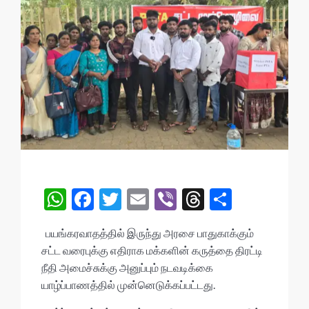
W
F
T
E
Vi
T
S
h
ac
w
m
b
hr
h
பயங்கரவாதத்தில் இருந்து அரசை பாதுகாக்கும்
at
e
itt
ai
er
ea
ar
சட்ட வரைபுக்கு எதிராக மக்களின் கருத்தை திரட்டி
s
b
er
l
ds
e
நீதி அமைச்சுக்கு அனுப்பும் நடவடிக்கை
A
o
யாழ்ப்பாணத்தில் முன்னெடுக்கப்பட்டது.