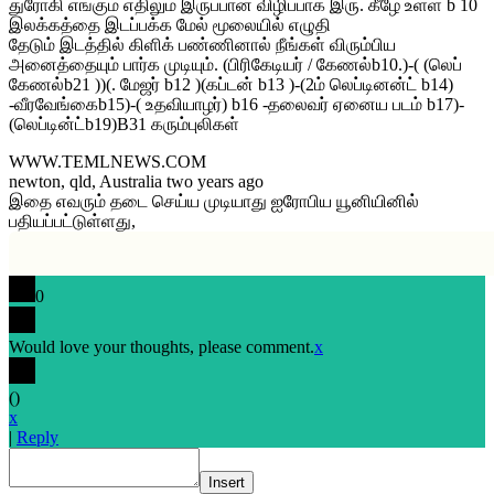
துரோகி எங்கும் எதிலும் இருப்பான் விழிப்பாக இரு. கீழே உள்ள b 10
இலக்கத்தை இடப்பக்க மேல் மூலையில் எழுதி
தேடும் இடத்தில் கிளிக் பண்ணினால் நீங்கள் விரும்பிய
அனைத்தையும் பார்க முடியும். (பிரிகேடியர் / கேணல்b10.)-( (லெப்
கேணல்b21 ))(. மேஜர் b12 )(கப்டன் b13 )-(2ம் லெப்டினன்ட் b14)
-வீரவேங்கைb15)-( உதவியாழர்) b16 -தலைவர் ஏனைய படம் b17)-
(லெப்டின்ட்b19)B31 கரும்புலிகள்
WWW.TEMLNEWS.COM
newton, qld, Australia two years ago
இதை எவரும் தடை செய்ய முடியாது ஐரோபிய யூனியினில்
பதியப்பட்டுள்ளது,
0
Would love your thoughts, please comment.
x
(
)
x
|
Reply
Insert