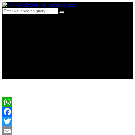
c 387-கொல்லப்பட்ட அலி
கமேனி : அமெரிக்காவிற்கு
எதிராக வெடித்த
போராட்டம்
WhatsApp
Facebook
Twitter