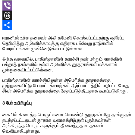
Email
Viber
Threads
Share
ஈரானின் உச்ச தலைவர் அலி கமேனி கொல்லப்பட்டதற்கு எதிர்ப்பு
தெரிவித்து அமெரிக்காவுக்கு எதிராக பல்வேறு நாடுகளில்
போராட்டங்கள் முன்னெடுக்கப்பட்டுள்ளன.
அந்த வகையில், பாகிஸ்தானின் கராச்சி நகர் மற்றும் ஈராக்கின்
பக்தாத் நகர்களில் உள்ள அமெரிக்க தூதரகங்கள் மக்களால்
முற்றுகையிடப்பட்டுள்ளன.
பாகிஸ்தானின் கராச்சியிலுள்ள அமெரிக்க தூதரகத்தை
முற்றுகையிட்டு போராட்டக்காரர்கள் ஆர்ப்பாட்டத்தில் ஈடுபட்ட போது
சிலர் அமெரிக்க தூதரகத்தை சேதப்படுத்தியதாக கூறப்படுகிறது.
8 பேர் உயிரிழப்பு
கையில் கிடைத்த பொருட்களை கொண்டு தூதரகம் மீது தாக்குதல்
நடத்தப்பட்டதுடன் தூதரக வளாகத்திற்குள் புகுந்தவர்கள்
அங்கிருந்த பொருட்களுக்கும் தீ வைத்ததாக தகவல்
வெளியாகியுள்ளது.