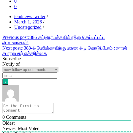
0
0
temlnews_writer
/
March 1, 2026
/
Uncategorized
/
Post
Previous post
c386-கட்டுநாயக்கவில் ரத்து செய்யப்பட்ட
விமானங்கள்!
navigation
Next post
c 388-அமெரிக்காவிற்கு மரண அடி கொடுப்போம் : ஈரான்
சபாநாயகர் எச்சரிக்கை
Subscribe
Notify of
0
Comments
Oldest
Newest
Most Voted