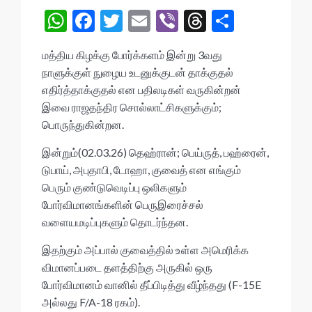
W
F
T
E
Vi
T
S
h
ac
w
m
b
hr
h
மத்திய கிழக்கு போர்க்களம் இன்று 3வது
at
e
itt
ai
er
ea
ar
நாளுக்குள் நுழைய உடனுக்குடன் தாக்குதல்
s
b
er
l
ds
e
எதிர்த்தாக்குதல் என பதிலடிகள் வருகின்றன்
A
o
இவை ராஜதந்திர சொல்லாட்சிகளுக்கும்;
பொருந்துகின்றன.
p
o
p
k
இன்றும்(02.03.26) தெஹ்ரான்; பெய்ருத், பஹ்ரைன்,
டுபாய், அபுதாபி, டோஹா, குவைத் என எங்கும்
பெரும் குண்டுவெடிப்பு ஒலிகளும்
போர்விமானங்களின் பெருஇரைச்சல்
வளையமடிப்புகளும் தொடர்ந்தன.
இதற்கும் அப்பால் குவைத்தில் உள்ள அமெரிக்க
விமானப்படை தளத்திற்கு அருகில் ஒரு
போர்விமானம் வானில் தீப்பிடித்து வீழ்ந்தது (F-15E
அல்லது F/A-18 ரகம்).