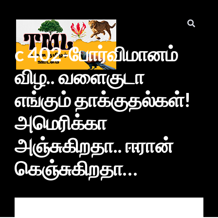
c 402-போர்விமானம்
விழ.. வளைகுடா
எங்கும் தாக்குதல்கள்!
அமெரிக்கா
அஞ்சுகிறதா.. ஈரான்
கெஞ்சுகிறதா…