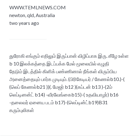
WWW.TEMLNEWS.COM
newton, qld, Australia
two years ago
துரோகி எங்கும் எதிலும் இருப்பான் விழிப்பாக இரு. கீழே உள்ள
b 10 இலக்கத்தை இடப்பக்க மேல் மூலையில் எழுதி
தேடும் இடத்தில் கிளிக் பண்ணினால் நீங்கள் விரும்பிய
அனைத்தையும் பார்க முடியும். (பிரிகேடியர் / கேணல்b10.)-(
(லெப் கேணல்b21 ))(. மேஜர் b12 )(கப்டன் b13 )-(2ம்
லெப்டினன்ட் b14) -வீரவேங்கைb15)-( உதவியாழர்) b16
-தலைவர் ஏனைய படம் b17)-(லெப்டின்ட்b19)B31
கரும்புலிகள்