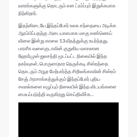
வாரங்களுக்கு தொடரும் என ட்ரம்ப்பும் இறுக்கமாக
நிற்கிறார்.
இதற்கிடையே இந்தப்போர் உலக சந்தையை அடிக்க
ஆரம்பிப்பதற்கு அடையாளமாக மசகு எண்ணெய்
விலை இன்று காலை 13 வீதத்துக்கு உயர்ந்தது.
பாரசீக வளைகுடாவின் குறுகிய வாசலான
ஹோர்முஸ் ஜலசந்தி மூடப்பட்ட நிலையில் இந்த
நகர்வுகள், பொருளாதார நெருக்கடி சிஸ்ரத்தை
தொடரும் அநுர மேற்பார்த்த சிறிலங்காவின் சிஸ்ரம்
சேஞ் அரசாங்கத்துக்கும் இந்தப்போர் புதிய
சவால்களை எழுப்பும் நிலையில் இந்த விடயங்களை
மையப்படுத்தி வருகிறது செய்திவீச்சு…