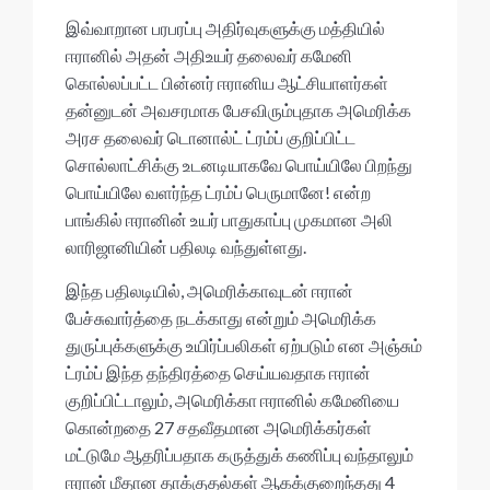
இவ்வாறான பரபரப்பு அதிர்வுகளுக்கு மத்தியில்
ஈரானில் அதன் அதிஉயர் தலைவர் கமேனி
கொல்லப்பட்ட பின்னர் ஈரானிய ஆட்சியாளர்கள்
தன்னுடன் அவசரமாக பேசவிரும்புதாக அமெரிக்க
அரச தலைவர் டொனால்ட் ட்ரம்ப் குறிப்பிட்ட
சொல்லாட்சிக்கு உடனடியாகவே பொய்யிலே பிறந்து
பொய்யிலே வளர்ந்த ட்ரம்ப் பெருமானே! என்ற
பாங்கில் ஈரானின் உயர் பாதுகாப்பு முகமான அலி
லாரிஜானியின் பதிலடி வந்துள்ளது.
இந்த பதிலடியில், அமெரிக்காவுடன் ஈரான்
பேச்சுவார்த்தை நடக்காது என்றும் அமெரிக்க
துருப்புக்களுக்கு உயிர்ப்பலிகள் ஏற்படும் என அஞ்சும்
ட்ரம்ப் இந்த தந்திரத்தை செய்யவதாக ஈரான்
குறிப்பிட்டாலும், அமெரிக்கா ஈரானில் கமேனியை
கொன்றதை 27 சதவீதமான அமெரிக்கர்கள்
மட்டுமே ஆதரிப்பதாக கருத்துக் கணிப்பு வந்தாலும்
ஈரான் மீதான தாக்குதல்கள் ஆகக்குறைந்தது 4