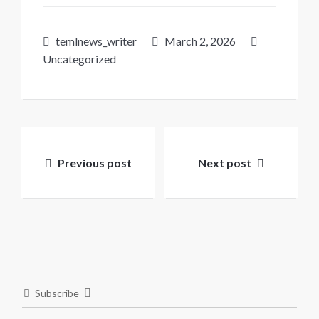
temlnews_writer
March 2, 2026
Uncategorized
Post
navigation
Previous post
Next post
Subscribe