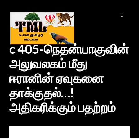
c 405-நெதன்யாகுவின்
அலுவலகம் மீது
ஈரானின் ஏவுகனை
தாக்குதல்…!
அதிகரிக்கும் பதற்றம்