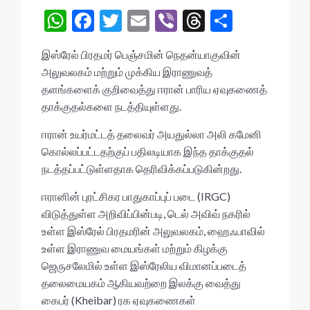
W
F
T
E
Vi
T
S
h
ac
w
m
b
hr
h
இஸ்ரேல் பிரதமர் பெஞ்சமின் நெதன்யாகுவின்
at
e
itt
ai
er
ea
ar
அலுவலகம் மற்றும் முக்கிய இராணுவத்
s
b
er
l
ds
e
தளங்களைக் குறிவைத்து ஈரான் பாரிய ஏவுகணைத்
A
o
தாக்குதல்களை நடத்தியுள்ளது.
p
o
ஈரான் உயர்மட்டத் தலைவர் அயதுல்லா அலி கமேனி
p
k
கொல்லப்பட்டதற்குப் பதிலடியாக இந்த தாக்குதல்
நடத்தப்பட்டுள்ளதாக தெரிவிக்கப்படுகின்றது.
ஈரானின் புரட்சிகர பாதுகாப்புப் படை (IRGC)
விடுத்துள்ள அறிவிப்பின்படி, டெல் அவிவ் நகரில்
உள்ள இஸ்ரேல் பிரதமரின் அலுவலகம், ஹைஃபாவில்
உள்ள இராணுவ மையங்கள் மற்றும் கிழக்கு
ஜெருசலேமில் உள்ள இஸ்ரேலிய விமானப்படைத்
தலைமையகம் ஆகியவற்றை இலக்கு வைத்து
கைபர் (Kheibar) ரக ஏவுகணைகள்