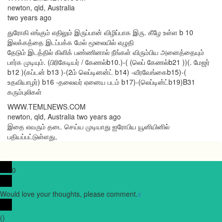
newton, qld, Australia
two years ago
துரோகி எங்கும் எதிலும் இருப்பான் விழிப்பாக இரு. கீழே உள்ள b 10
இலக்கத்தை இடப்பக்க மேல் மூலையில் எழுதி
தேடும் இடத்தில் கிளிக் பண்ணினால் நீங்கள் விரும்பிய அனைத்தையும்
பார்க முடியும். (பிரிகேடியர் / கேணல்b10.)-( (லெப் கேணல்b21 ))(. மேஜர்
b12 )(கப்டன் b13 )-(2ம் லெப்டினன்ட் b14) -வீரவேங்கைb15)-(
உதவியாழர்) b16 -தலைவர் ஏனைய படம் b17)-(லெப்டின்ட்b19)B31
கரும்புலிகள்
WWW.TEMLNEWS.COM
newton, qld, Australia two years ago
இதை எவரும் தடை செய்ய முடியாது ஐரோபிய யூனியினில்
பதியப்பட்டுள்ளது,
0
Would love your thoughts, please comment.
x
(
)