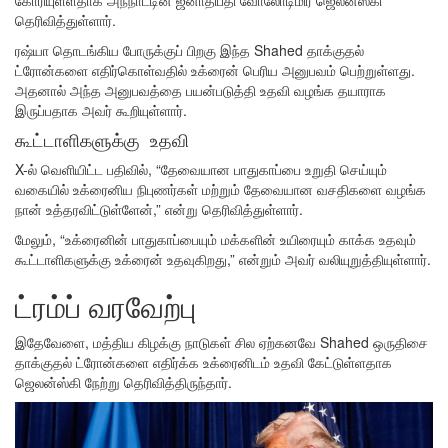
தெரிவித்துள்ளார்.
ரஷ்யா தொடங்கிய போருக்குப் பிறகு இந்த Shahed தாக்குதல்
ட்ரோன்களை எதிர்கொள்வதில் உக்ரைன் பெரிய அனுபவம் பெற்றுள்ளது.
அதனால் அந்த அனுபவத்தை பயன்படுத்தி உதவி வழங்க தயாராக
இருப்பதாக அவர் கூறியுள்ளார்.
கூட்டாளிகளுக்கு உதவி
X-ல் வெளியிட்ட பதிவில், “தேவையான பாதுகாப்பை உறுதி செய்யும்
வகையில் உக்ரைனிய நிபுணர்கள் மற்றும் தேவையான வசதிகளை வழங்க
நான் உத்தரவிட்டுள்ளேன்,” என்று தெரிவித்துள்ளார்.
மேலும், “உக்ரைனின் பாதுகாப்பையும் மக்களின் உயிரையும் காக்க உதவும்
கூட்டாளிகளுக்கு உக்ரைன் உதவுகிறது,” என்றும் அவர் வலியுறுத்தியுள்ளார்.
ட்ரம்ப் வரவேற்பு
இதேவேளை, மத்திய கிழக்கு நாடுகள் சில ஏற்கனவே Shahed ஒருதிசை
தாக்குதல் ட்ரோன்களை எதிர்க்க உக்ரைனிடம் உதவி கேட்டுள்ளதாக
ஜெலன்ஸ்கி நேற்று தெரிவித்திருந்தார்.