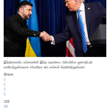
இந்நிலையில், உக்ரைனின் இந்த உதவியை அமெரிக்க ஜனாதிபதி
வரவேற்றுள்ளதாக சர்வதேச ஊடகங்கள் தெரிவித்துள்ளன.
Share:
22
0