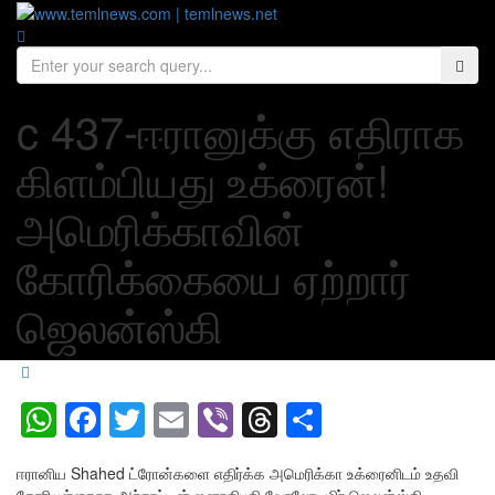
c 437-ஈரானுக்கு எதிராக
கிளம்பியது உக்ரைன்!
அமெரிக்காவின்
கோரிக்கையை ஏற்றார்
ஜெலன்ஸ்கி
WhatsApp
Facebook
Twitter
Email
Viber
Threads
Share
ஈரானிய Shahed ட்ரோன்களை எதிர்க்க அமெரிக்கா உக்ரைனிடம் உதவி
கோரியுள்ளதாக அந்நாட்டின் ஜனாதிபதி வோலோடிமிர் ஜெலன்ஸ்கி