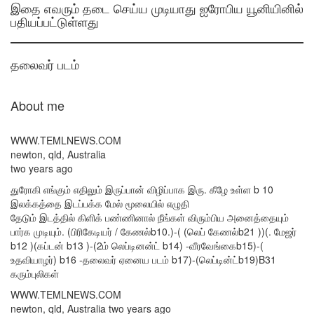
இதை எவரும் தடை செய்ய முடியாது ஐரோபிய யூனியினில்
பதியப்பட்டுள்ளது
தலைவர் படம்
About me
WWW.TEMLNEWS.COM
newton, qld, Australia
two years ago
துரோகி எங்கும் எதிலும் இருப்பான் விழிப்பாக இரு. கீழே உள்ள b 10
இலக்கத்தை இடப்பக்க மேல் மூலையில் எழுதி
தேடும் இடத்தில் கிளிக் பண்ணினால் நீங்கள் விரும்பிய அனைத்தையும்
பார்க முடியும். (பிரிகேடியர் / கேணல்b10.)-( (லெப் கேணல்b21 ))(. மேஜர்
b12 )(கப்டன் b13 )-(2ம் லெப்டினன்ட் b14) -வீரவேங்கைb15)-(
உதவியாழர்) b16 -தலைவர் ஏனைய படம் b17)-(லெப்டின்ட்b19)B31
கரும்புலிகள்
WWW.TEMLNEWS.COM
newton, qld, Australia two years ago