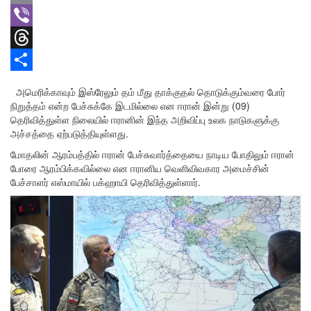
Email
Viber
Threads
Share
அமெரிக்காவும் இஸ்ரேலும் தம் மீது தாக்குதல் தொடுக்கும்வரை போர்
நிறுத்தம் என்ற பேச்சுக்கே இடமில்லை என ஈரான் இன்று (09)
தெரிவித்துள்ள நிலையில் ஈரானின் இந்த அறிவிப்பு உலக நாடுகளுக்கு
அச்சத்தை ஏற்படுத்தியுள்ளது.
மோதலின் ஆரம்பத்தில் ஈரான் பேச்சுவார்த்தையை நாடிய போதிலும் ஈரான்
போரை ஆரம்பிக்கவில்லை என ஈரானிய வெளிவிவகார அமைச்சின்
பேச்சாளர் எஸ்மாயில் பக்ஹாயி தெரிவித்துள்ளார்.