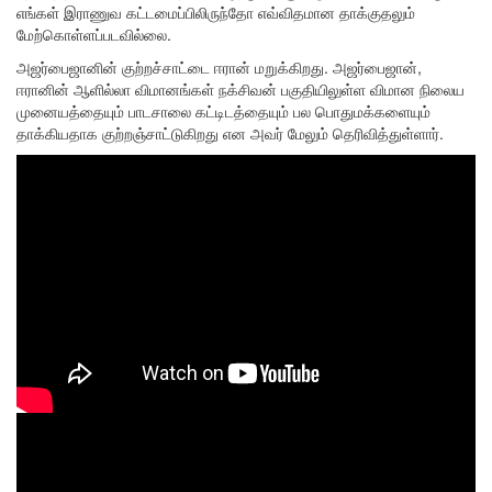
எங்கள் இராணுவ கட்டமைப்பிலிருந்தோ எவ்விதமான தாக்குதலும்
மேற்கொள்ளப்படவில்லை.
அஜர்பைஜானின் குற்றச்சாட்டை ஈரான் மறுக்கிறது. அஜர்பைஜான்,
ஈரானின் ஆளில்லா விமானங்கள் நக்சிவன் பகுதியிலுள்ள விமான நிலைய
முனையத்தையும் பாடசாலை கட்டிடத்தையும் பல பொதுமக்களையும்
தாக்கியதாக குற்றஞ்சாட்டுகிறது என அவர் மேலும் தெரிவித்துள்ளார்.