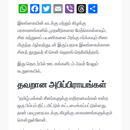
W
F
T
E
Vi
T
S
h
ac
w
m
b
hr
h
இலங்கையின் வடக்கு மற்றும் கிழக்கு
at
e
itt
ai
er
ea
ar
மாகாணங்களில் முதலீடுகளை மேற்கொள்ளவும்,
s
b
er
l
ds
e
சீன சுற்றுலாப் பயணிகளை அங்கு ஈர்க்கவும் சீனா
A
o
மிகுந்த ஆர்வத்துடன் இருப்பதாக இலங்கைக்கான
சீனத் தூதுவர் கீ சென் ஹொங் தெரிவித்தார்.
p
o
p
k
இது தொடர்பில் ஊடகங்களிடம் அவர் மேலும்
கூறுகையில்,
தவறான அபிப்பிராயங்கள்
“தமிழ் மக்கள் சீனர்களுக்கு எதிரானவர்கள் என்ற
ஒரு பிம்பம் திட்டமிட்டுக் கட்டமைக்கப்பட்டுள்ளது.
நான் பலமுறை வடக்கு, கிழக்கு மாகாணங்களுக்குச்
சென்றுள்ளேன்.