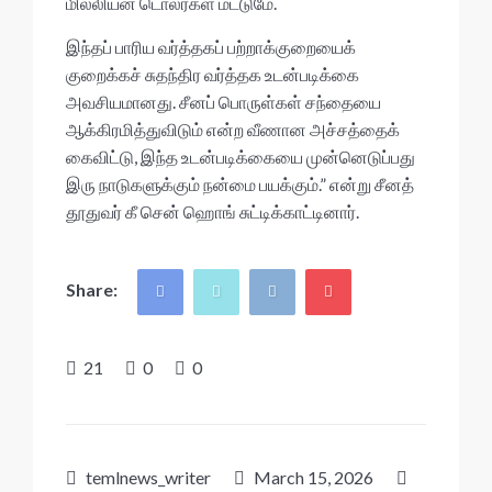
மில்லியன் டொலர்கள் மட்டுமே.
இந்தப் பாரிய வர்த்தகப் பற்றாக்குறையைக்
குறைக்கச் சுதந்திர வர்த்தக உடன்படிக்கை
அவசியமானது. சீனப் பொருள்கள் சந்தையை
ஆக்கிரமித்துவிடும் என்ற வீணான அச்சத்தைக்
கைவிட்டு, இந்த உடன்படிக்கையை முன்னெடுப்பது
இரு நாடுகளுக்கும் நன்மை பயக்கும்.” என்று சீனத்
தூதுவர் கீ சென் ஹொங் சுட்டிக்காட்டினார்.
Share:
21
0
0
temlnews_writer
March 15, 2026