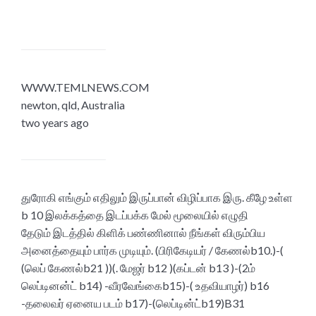
WWW.TEMLNEWS.COM
newton, qld, Australia
two years ago
துரோகி எங்கும் எதிலும் இருப்பான் விழிப்பாக இரு. கீழே உள்ள
b 10 இலக்கத்தை இடப்பக்க மேல் மூலையில் எழுதி
தேடும் இடத்தில் கிளிக் பண்ணினால் நீங்கள் விரும்பிய
அனைத்தையும் பார்க முடியும். (பிரிகேடியர் / கேணல்b10.)-(
(லெப் கேணல்b21 ))(. மேஜர் b12 )(கப்டன் b13 )-(2ம்
லெப்டினன்ட் b14) -வீரவேங்கைb15)-( உதவியாழர்) b16
-தலைவர் ஏனைய படம் b17)-(லெப்டின்ட்b19)B31