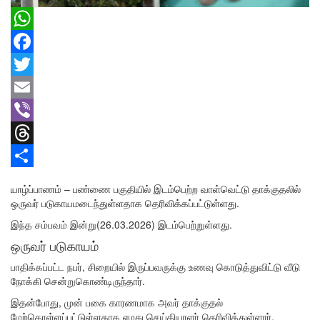
WhatsApp
Facebook
Twitter
Email
Viber
Threads
Share
யாழ்ப்பாணம் – பண்ணை பகுதியில் இடம்பெற்ற வாள்வெட்டு தாக்குதலில்
ஒருவர் படுகாயமடைந்துள்ளதாக தெரிவிக்கப்பட்டுள்ளது.
இந்த சம்பவம் இன்று(26.03.2026) இடம்பெற்றுள்ளது.
ஒருவர் படுகாயம்
பாதிக்கப்பட்ட நபர், சிறையில் இருப்பவருக்கு உணவு கொடுத்துவிட்டு வீடு
நோக்கி சென்றுகொண்டிருந்தார்.
இதன்போது, முன் பகை காரணமாக அவர் தாக்குதல்
மேற்கொள்ளப்பட்டுள்ளதாக எமது செய்தியாளர் தெரிவித்துள்ளார்.