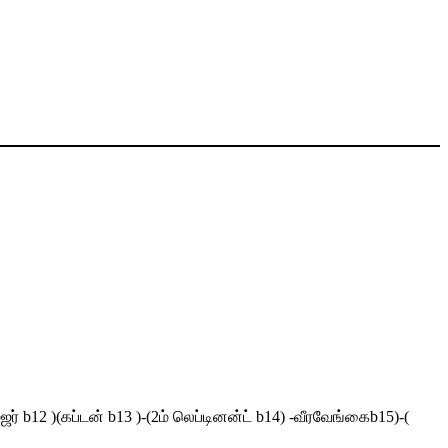
ர் b12 )(கப்டன் b13 )-(2ம் லெப்டினன்ட் b14) -வீரவேங்கைb15)-(