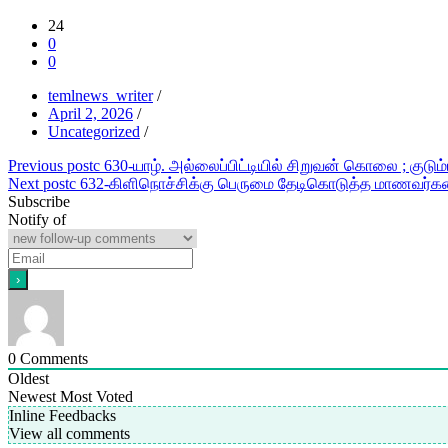
24
0
0
temlnews_writer
/
April 2, 2026
/
Uncategorized
/
Post
Previous post
c 630-யாழ். அல்லைப்பிட்டியில் சிறுவன் கொலை ; குடு
Next post
c 632-கிளிநொச்சிக்கு பெருமை தேடிகொடுத்த மாணவர்களை 
navigation
Subscribe
Notify of
0
Comments
Oldest
Newest
Most Voted
Inline Feedbacks
View all comments