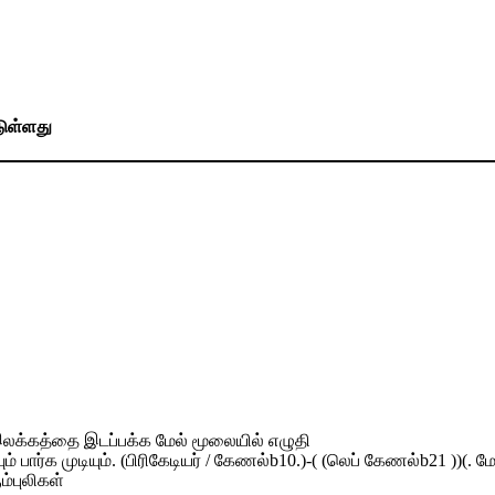
டுள்ளது
0 இலக்கத்தை இடப்பக்க மேல் மூலையில் எழுதி
ார்க முடியும். (பிரிகேடியர் / கேணல்b10.)-( (லெப் கேணல்b21 ))(. மேஜ
ம்புலிகள்