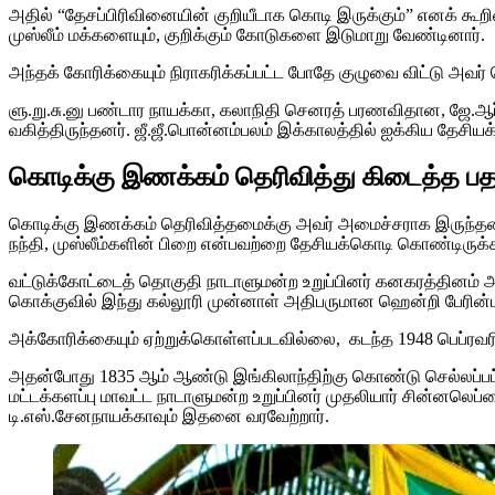
அதில் “தேசப்பிரிவினையின் குறியீடாக கொடி இருக்கும்” எனக் கூற
முஸ்லீம் மக்களையும், குறிக்கும் கோடுகளை இடுமாறு வேண்டினார்.
அந்தக் கோரிக்கையும் நிராகரிக்கப்பட்ட போதே குழுவை விட்டு அவர
ளு.று.சு.னு பண்டார நாயக்கா, கலாநிதி செனரத் பரணவிதான, ஜே.ஆர
வகித்திருந்தனர். ஜீ.ஜீ.பொன்னம்பலம் இக்காலத்தில் ஐக்கிய தேசியக
கொடிக்கு இணக்கம் தெரிவித்து கிடைத்த ப
கொடிக்கு இணக்கம் தெரிவித்தமைக்கு அவர் அமைச்சராக இருந்தமை 
நந்தி, முஸ்லீம்களின் பிறை என்பவற்றை தேசியக்கொடி கொண்டிருக
வட்டுக்கோட்டைத் தொகுதி நாடாளுமன்ற உறுப்பினர் கனகரத்தினம் அ
கொக்குவில் இந்து கல்லூரி முன்னாள் அதிபருமான ஹென்றி பேரி
அக்கோரிக்கையும் ஏற்றுக்கொள்ளப்படவில்லை, கடந்த 1948 பெப்ரவர
அதன்போது 1835 ஆம் ஆண்டு இங்கிலாந்திற்கு கொண்டு செல்லப்பட்
மட்டக்களப்பு மாவட்ட நாடாளுமன்ற உறுப்பினர் முதலியார் சின்னல
டி.எஸ்.சேனநாயக்காவும் இதனை வரவேற்றார்.