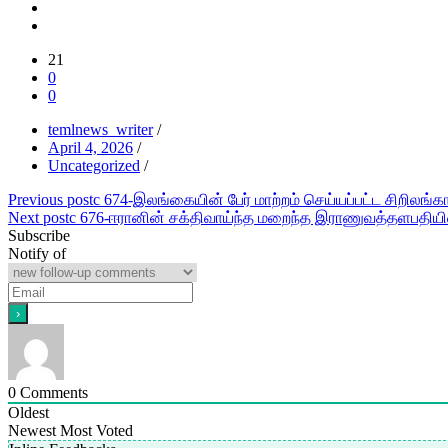
21
0
0
temlnews_writer
/
April 4, 2026
/
Uncategorized
/
Post
Previous post
c 674-இலங்கையின் பேர் மாற்றம் செய்யப்பட்ட சிறிலங்காவ
Next post
c 676-ஈரானின் சக்திவாய்ந்த மறைந்த இராணுவத்தளபதியின
navigation
Subscribe
Notify of
0
Comments
Oldest
Newest
Most Voted