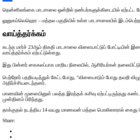
Share
தென்னிலங்கை பாடசாலை ஒன்றில் நண்பர்களுக்கிடையில் ஏற்பட்ட மோத
​லுனுகம்வெஹெர – மத்தல பகுதியில் உள்ள பாடசாலையில் இடம்பெற்ற ச
வாய்த்தர்க்கம்
கடந்த மார்ச் 23ஆம் திகதி பாடசாலை விளையாட்டுப் போட்டியின் 
வாய்த்தர்க்கம் ஏற்பட்டுள்ளது.
இது பின்னர் கைகலப்பாக மாறிய நிலையில், ஆசிரியர்கள் தலையிட்டு ந
பெற்றோர் பதறியடித்துக் கேட்டபோது, “விளையாடும் போது தவறி வி
அதிர்ச்சியடைந்தனர்.
மாணவின் மூளையினுள் பலத்த இரத்தக் கசிவு ஏற்பட்டிருந்தது கண்டறி
முன்தினம் பிரிந்தது.​
தாக்குதல் நடத்திய 14 வயது மாணவன் மத்தல பொலிஸாரால் கைது செய்
Share: