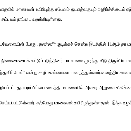
லில் மாணவன் உயிரிழந்த சம்பவம் துயரத்தையும் அதிர்ச்சியைம் ஏற்ப
ம்பவம் நாட்டை உலுக்கியுள்ளது.​
இடைவேளையின் போது, தண்ணீர் குடிக்கச் சென்ற இடத்தில் 11ஆம் தர
ிலைமையைக் கட்டுப்படுத்தினர்.​பாடசாலை முடிந்து வீடு திரும்பிய மா
ழுந்துவிட்டேன்” என்று கூறி உண்மையை மறைத்துள்ளார்.​வைத்தியசால
யப்பட்டது. கராப்பிட்டிய வைத்தியசாலையில் அவசர அறுவை சிகிச்சை செய
யப்பட்டுள்ளார். தற்போது மாணவன் உயிரிழந்துள்ளதால், இந்த வழக்க