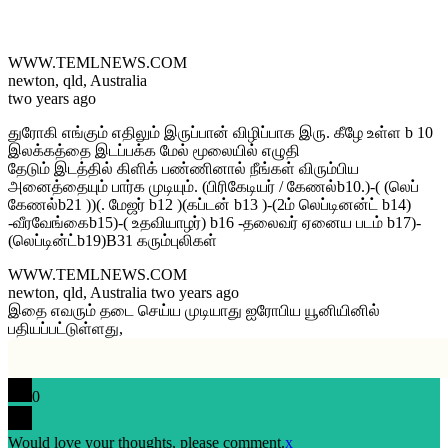
WWW.TEMLNEWS.COM
newton, qld, Australia
two years ago
துரோகி எங்கும் எதிலும் இருப்பான் விழிப்பாக இரு. கீழே உள்ள b 10
இலக்கத்தை இடப்பக்க மேல் மூலையில் எழுதி
தேடும் இடத்தில் கிளிக் பண்ணினால் நீங்கள் விரும்பிய
அனைத்தையும் பார்க முடியும். (பிரிகேடியர் / கேணல்b10.)-( (லெப்
கேணல்b21 ))(. மேஜர் b12 )(கப்டன் b13 )-(2ம் லெப்டினன்ட் b14)
-வீரவேங்கைb15)-( உதவியாழர்) b16 -தலைவர் ஏனைய படம் b17)-
(லெப்டின்ட்b19)B31 கரும்புலிகள்
WWW.TEMLNEWS.COM
newton, qld, Australia two years ago
இதை எவரும் தடை செய்ய முடியாது ஐரோபிய யூனியினில்
பதியப்பட்டுள்ளது,
0
Would love your thoughts, please comment.
x