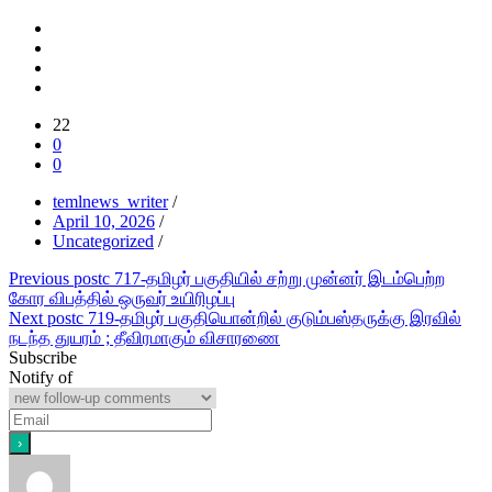
22
0
0
temlnews_writer
/
April 10, 2026
/
Uncategorized
/
Post
Previous post
c 717-தமிழர் பகுதியில் சற்று முன்னர் இடம்பெற்ற
கோர விபத்தில் ஒருவர் உயிரிழப்பு
navigation
Next post
c 719-தமிழர் பகுதியொன்றில் குடும்பஸ்தருக்கு இரவில்
நடந்த துயரம் ; தீவிரமாகும் விசாரணை
Subscribe
Notify of