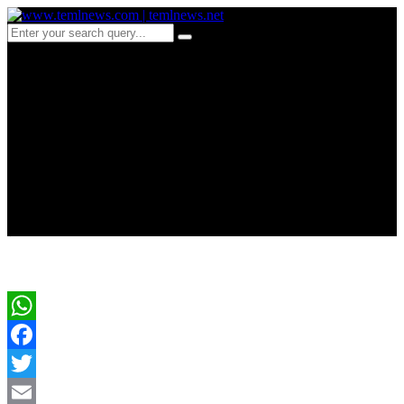
c718இலங்கை
சனத்தொகை குறித்து
வெளியான அதிர்ச்சித்
தகவல்கள்
WhatsApp
Facebook
Twitter