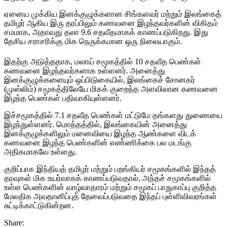
ஏனைய முக்கிய இனக்குழுக்களான சிங்களவர் மற்றும் இலங்கைத்
தமிழர் ஆகிய இரு தரப்பிலும் கணவனை இழந்தவர்களின் விகிதம்
சமமாக, அதாவது தலா 9.6 சதவீதமாகக் காணப்படுகிறது. இது
தேசிய சராசரிக்கு மிக நெருக்கமான ஒரு நிலையாகும்.
இதற்கு அடுத்ததாக, மலாய் சமூகத்தில் 10 சதவீத பெண்கள்
கணவனை இழந்தவர்களாக உள்ளனர். அனைத்து
இனக்குழுக்களையும் ஒப்பிடுகையில், இலங்கைச் சோனகர்
(முஸ்லிம்) சமூகத்திலேயே மிகக் குறைந்த அளவிலான கணவனை
இழந்த பெண்கள் பதிவாகியுள்ளனர்.
இச்சமூகத்தில் 7.1 சதவீத பெண்கள் மட்டுமே தங்களது துணையை
இழந்துள்ளனர். மொத்தத்தில், இலங்கையின் அனைத்து
இனக்குழுக்களிலும் மனைவியை இழந்த ஆண்களை விடக்
கணவனை இழந்த பெண்களின் எண்ணிக்கை பல மடங்கு
அதிகமாகவே உள்ளது.
குறிப்பாக இந்தியத் தமிழர் மற்றும் பறங்கியர் சமூகங்களில் இந்தத்
தரவுகள் மிக உயர்வாகக் காணப்படுவதால், அந்தச் சமூகங்களில்
உள்ள பெண்களின் வாழ்வாதாரம் மற்றும் சமூகப் பாதுகாப்பு குறித்த
மேலதிக அவதானிப்புத் தேவைப்படுவதை இந்தப் புள்ளிவிவரங்கள்
சுட்டிக்காட்டுகின்றன.
Share: