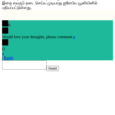
இதை எவரும் தடை செய்ய முடியாது ஐரோபிய யூனியினில்
பதியப்பட்டுள்ளது,
0
Would love your thoughts, please comment.
x
(
)
x
|
Reply
Insert