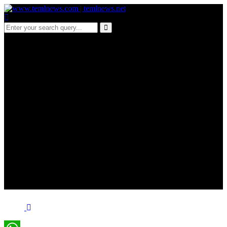
c 744-ஈரானுக்கு மிக
நெருக்கமாக USS
Abraham Lincoln!
மத்திய கிழக்கில்
அமெரிக்க கடற்படையின்
நகர்வு