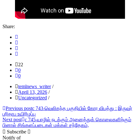
Share:
22
0
0
temlnews_writer
/
April 13, 2026
/
Uncategorized
/
Post
Previous post
c 743-வெலிகந்த பகுதியில் கோர விபத்து : இருவர்
பரிதாப உயிரிழப்பு
navigation
Next post
c 745-யாழில் நடக்கும் அனைத்துக் கொலைகளிற்கும்
பினால் சிங்களப்படைகள் மக்கள் சந்தேகம்,
Subscribe
Notify of