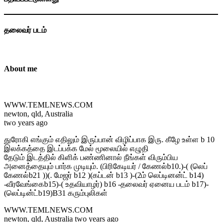
தலைவர் படம்
About me
WWW.TEMLNEWS.COM
newton, qld, Australia
two years ago
துரோகி எங்கும் எதிலும் இருப்பான் விழிப்பாக இரு. கீழே உள்ள b 10
இலக்கத்தை இடப்பக்க மேல் மூலையில் எழுதி
தேடும் இடத்தில் கிளிக் பண்ணினால் நீங்கள் விரும்பிய
அனைத்தையும் பார்க முடியும். (பிரிகேடியர் / கேணல்b10.)-( (லெப்
கேணல்b21 ))(. மேஜர் b12 )(கப்டன் b13 )-(2ம் லெப்டினன்ட் b14)
-வீரவேங்கைb15)-( உதவியாழர்) b16 -தலைவர் ஏனைய படம் b17)-
(லெப்டின்ட்b19)B31 கரும்புலிகள்
WWW.TEMLNEWS.COM
newton, qld, Australia two years ago