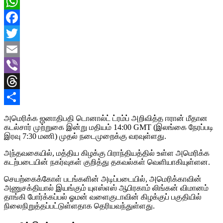
WhatsApp
Facebook
Twitter
Email
Viber
Threads
Share
அமெரிக்க ஜனாதிபதி டொனால்ட் ட்ரம்ப் அறிவித்த ஈரான் மீதான
கடல்சார் முற்றுகை இன்று மதியம் 14:00 GMT (இலங்கை நேரப்படி
இரவு 7:30 மணி) முதல் நடைமுறைக்கு வரவுள்ளது.
அந்தவகையில், மத்திய கிழக்கு பிராந்தியத்தில் உள்ள அமெரிக்க
கடற்படையின் நகர்வுகள் குறித்து தகவல்கள் வெளியாகியுள்ளன.
செயற்கைக்கோள் படங்களின் அடிப்படையில், அமெரிக்காவின்
அணுசக்தியால் இயங்கும் யுஎஸ்எஸ் ஆபிரகாம் லிங்கன் விமானம்
தாங்கி போர்க்கப்பல் ஓமன் வளைகுடாவின் கிழக்குப் பகுதியில்
நிலைநிறுத்தப்பட்டுள்ளதாக தெரியவந்துள்ளது.