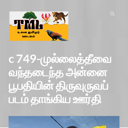
c 749-முல்லைத்தீவை
வந்தடைந்த அன்னை
பூபதியின் திருவுருவப்
படம் தாங்கிய ஊர்தி