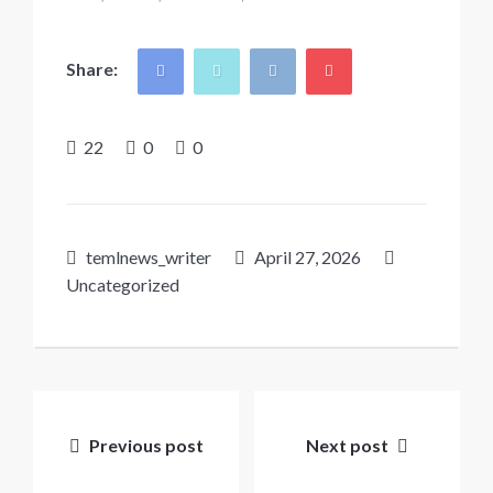
Share:
22
0
0
temlnews_writer
April 27, 2026
Uncategorized
Post
navigation
Previous post
Next post