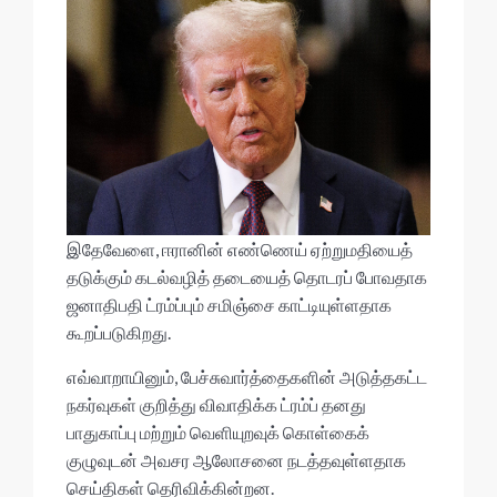
இதேவேளை, ஈரானின் எண்ணெய் ஏற்றுமதியைத்
தடுக்கும் கடல்வழித் தடையைத் தொடரப் போவதாக
ஜனாதிபதி ட்ரம்ப்பும் சமிஞ்சை காட்டியுள்ளதாக
கூறப்படுகிறது.
எவ்வாறாயினும், பேச்சுவார்த்தைகளின் அடுத்தகட்ட
நகர்வுகள் குறித்து விவாதிக்க ட்ரம்ப் தனது
பாதுகாப்பு மற்றும் வெளியுறவுக் கொள்கைக்
குழுவுடன் அவசர ஆலோசனை நடத்தவுள்ளதாக
செய்திகள் தெரிவிக்கின்றன.