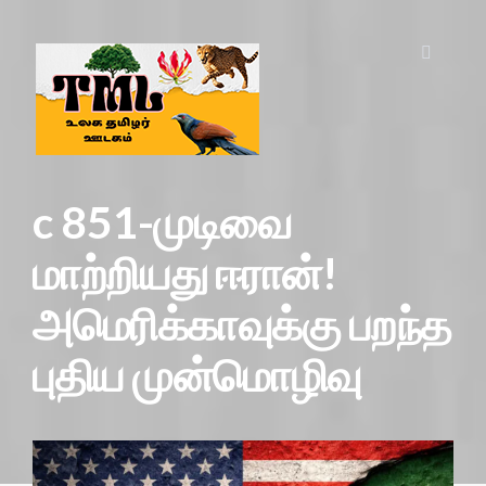
c 851-முடிவை
மாற்றியது ஈரான்!
அமெரிக்காவுக்கு பறந்த
புதிய முன்மொழிவு