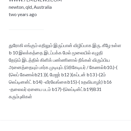
newton, qld, Australia
two years ago
துரோகி எங்கும் எதிலும் இருப்பான் விழிப்பாக இரு. கீழே உள்ள
b 10 இலக்கத்தை இடப்பக்க மேல் மூலையில் எழுதி
தேடும் இடத்தில் கிளிக் பண்ணினால் நீங்கள் விரும்பிய
அனைத்தையும் பார்க முடியும். (பிரிகேடியர் / கேணல்b10.)-(
(லெப் கேணல்b21 ))(. மேஜர் b12 )(கப்டன் b13 )-(2ம்
லெப்டினன்ட் b14) -வீரவேங்கைb15)-( உதவியாழர்) b16
-தலைவர் ஏனைய படம் b17)-(லெப்டின்ட்b19)B31
கரும்புலிகள்