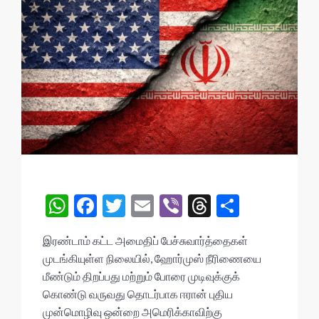
W
F
T
E
Vi
T
S
h
ac
w
m
b
hr
h
இரண்டாம் கட்ட அமைதிப் பேச்சுவார்த்தைகள்
at
e
itt
ai
er
ea
ar
முடங்கியுள்ள நிலையில், ஹோர்முஸ் நீரிணையை
s
b
er
l
ds
e
மீண்டும் திறப்பது மற்றும் போரை முடிவுக்குக்
A
o
கொண்டு வருவது தொடர்பாக ஈரான் புதிய
முன்மொழிவு ஒன்றை அமெரிக்காவிற்கு