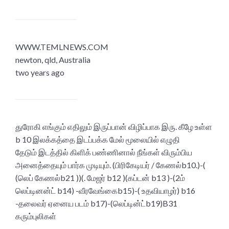
WWW.TEMLNEWS.COM
newton, qld, Australia
two years ago
துரோகி எங்கும் எதிலும் இருப்பான் விழிப்பாக இரு. கீழே உள்ள
b 10 இலக்கத்தை இடப்பக்க மேல் மூலையில் எழுதி
தேடும் இடத்தில் கிளிக் பண்ணினால் நீங்கள் விரும்பிய
அனைத்தையும் பார்க முடியும். (பிரிகேடியர் / கேணல்b10.)-(
(லெப் கேணல்b21 ))(. மேஜர் b12 )(கப்டன் b13 )-(2ம்
லெப்டினன்ட் b14) -வீரவேங்கைb15)-( உதவியாழர்) b16
-தலைவர் ஏனைய படம் b17)-(லெப்டின்ட்b19)B31
கரும்புலிகள்