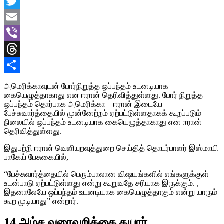
Facebook
Twitter
Email
Viber
Threads
Share
அமெரிக்காவுடன் போர்நிறுத்த ஒப்பந்தம் உடனடியாக
கையெழுத்தாகாது என ஈரான் தெரிவித்துள்ளது. போர் நிறுத்த
ஒப்பந்தம் தொர்பாக அமெரிக்கா – ஈரான் இடையே
பேச்சுவார்த்தையில் முன்னேற்றம் ஏற்பட்டுள்ளதாகக் கூறப்படும்
நிலையில் ஒப்பந்தம் உடனடியாக கையெழுத்தாகாது என ஈரான்
தெரிவித்துள்ளது.
இதுபற்றி ஈரான் வெளியுறவுத்துறை செய்தித் தொடர்பாளர் இஸ்மாயி
பாகேய் பேசுகையில்,
“பேச்சுவார்த்தையில் பெரும்பாலான விஷயங்களில் எங்களுக்குள்
உடன்பாடு ஏற்பட்டுள்ளது என்று கூறுவதே சரியாக இருக்கும். ,
இதனாலேயே ஒப்பந்தம் உடனடியாக கையெழுத்தாகும் என்று யாரும்
கூற முடியாது” என்றார்.
14 அம்ச வரைவறிக்கை தயார்