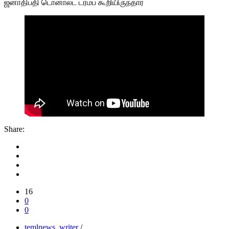
ஜனாதிபதி டொனால்ட் ட்ரம்ப் கூறியிருந்தார்
Share:
16
0
0
temlnews_writer
/