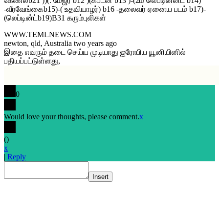
கேணல்b21 ))(. மேஜர் b12 )(கப்டன் b13 )-(2ம் லெப்டினன்ட் b14)
-வீரவேங்கைb15)-( உதவியாழர்) b16 -தலைவர் ஏனைய படம் b17)-
(லெப்டின்ட்b19)B31 கரும்புலிகள்
WWW.TEMLNEWS.COM
newton, qld, Australia two years ago
இதை எவரும் தடை செய்ய முடியாது ஐரோபிய யூனியினில்
பதியப்பட்டுள்ளது,
0
Would love your thoughts, please comment.
x
(
)
x
|
Reply
Insert