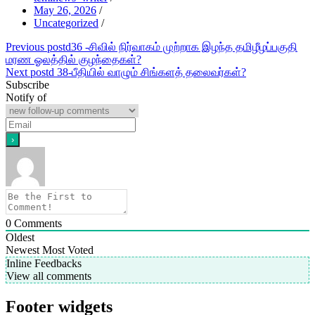
May 26, 2026
/
Uncategorized
/
Post
Previous post
d36 -சிவில் நிர்வாகம் முற்றாக இழந்த தமிழீழப்பகுதி
மரண ஓலத்தில் குழந்தைகள்?
navigation
Next post
d 38-பீதியில் வாழும் சிங்களத் தலைவர்கள்?
Subscribe
Notify of
0
Comments
Oldest
Newest
Most Voted
Inline Feedbacks
View all comments
Footer widgets