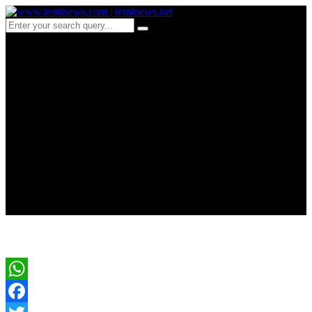
d 37-அமெரிக்காவுடனான
போர் நிறுத்த ஒப்பந்தம் :
ஈரானிலிருந்து வெளியான
அறிவிப்பு(வீடியோ
இணைப்பு)
WhatsApp