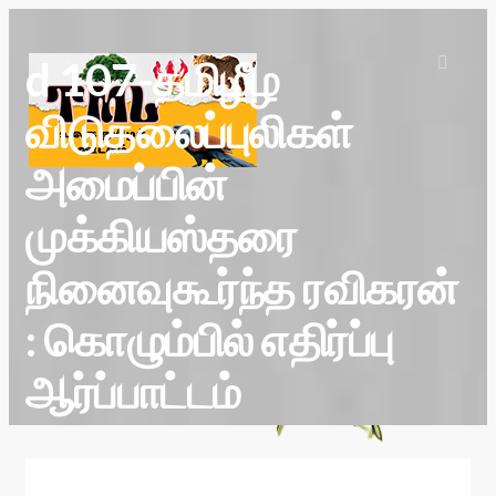
d 107-தமிழீழ
விடுதலைப்புலிகள்
அமைப்பின்
முக்கியஸ்தரை
நினைவுகூர்ந்த ரவிகரன்
: கொழும்பில் எதிர்ப்பு
ஆர்ப்பாட்டம்