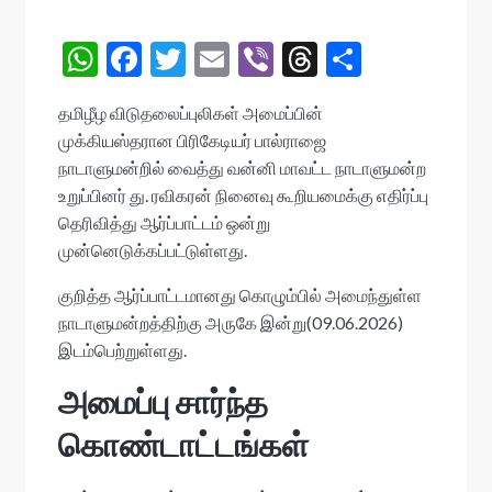
W
F
T
E
Vi
T
S
h
ac
w
m
b
hr
h
தமிழீழ விடுதலைப்புலிகள் அமைப்பின்
at
e
itt
ai
er
ea
ar
முக்கியஸ்தரான பிரிகேடியர் பால்ராஜை
s
b
er
l
ds
e
நாடாளுமன்றில் வைத்து வன்னி மாவட்ட நாடாளுமன்ற
A
o
உறுப்பினர் து. ரவிகரன் நினைவு கூறியமைக்கு எதிர்ப்பு
தெரிவித்து ஆர்ப்பாட்டம் ஒன்று
p
o
முன்னெடுக்கப்பட்டுள்ளது.
p
k
குறித்த ஆர்ப்பாட்டமானது கொழும்பில் அமைந்துள்ள
நாடாளுமன்றத்திற்கு அருகே இன்று(09.06.2026)
இடம்பெற்றுள்ளது.
அமைப்பு சார்ந்த
கொண்டாட்டங்கள்