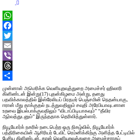
WhatsApp
Facebook
Twitter
Email
Viber
Threads
Share
முன்னாள் அமெரிக்க வெளியுறவுத்துறை அமைச்சர் ஹிலாரி
கிளிண்டன் இன்று(17) புதன்கிழமை அன்று, தனது
பதவிக்காலத்தில் இஸ்ரேலியப் பிரதமர் பெஞ்சமின் நெதன்யாகு,
ஈரான் மீது தாக்குதல் நடத்துவதிலும் சவுதி அரேபியாவுடனான
உறவை இயல்பாக்குவதிலும் “விடாப்பிடியாகவும்” “தீவிர
ஆர்வத்துடனும்” இருந்ததாக தெரிவித்துள்ளார்.
நியூயோர்க் நகரில் நடைபெற்ற ஒரு நிகழ்வில், நியூயோர்க்
பத்திரிகையின் ஆசிரியர் டேவிட் ரெம்னிக்கிற்கு அளித்த பேட்டியில்
பேசிய கிளிண்டன், தான் வெளியுறவுத்துறை அமைச்சராகப்