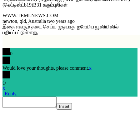
(லெப்டின்ட்b19)B31 கரும்புலிகள்
WWW.TEMLNEWS.COM
newton, qld, Australia two years ago
இதை எவரும் தடை செய்ய முடியாது ஐரோபிய யூனியினில்
பதியப்பட்டுள்ளது,
0
Would love your thoughts, please comment.
x
(
)
x
|
Reply
Insert