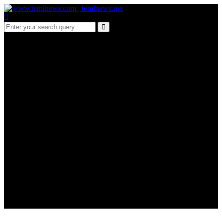
d 148-ஈரான் மீதான
தாக்குதல்
நெதன்யாகுவின்
நீண்டநாள் கனவு :
அம்பலப்படுத்தும்
அமெரிக்க முக்கிய புள்ளி(
வீடியோ இணைப்பு)