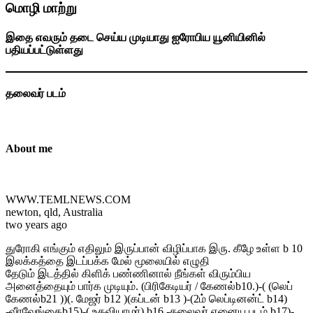
மொழி மாற்று
இதை எவரும் தடை செய்ய முடியாது ஐரோபிய யூனியினில்
பதியப்பட்டுள்ளது
தலைவர் படம்
About me
WWW.TEMLNEWS.COM
newton, qld, Australia
two years ago
துரோகி எங்கும் எதிலும் இருப்பான் விழிப்பாக இரு. கீழே உள்ள b 10
இலக்கத்தை இடப்பக்க மேல் மூலையில் எழுதி
தேடும் இடத்தில் கிளிக் பண்ணினால் நீங்கள் விரும்பிய
அனைத்தையும் பார்க முடியும். (பிரிகேடியர் / கேணல்b10.)-( (லெப்
கேணல்b21 ))(. மேஜர் b12 )(கப்டன் b13 )-(2ம் லெப்டினன்ட் b14)
-வீரவேங்கைb15)-( உதவியாழர்) b16 -தலைவர் ஏனைய படம் b17)-