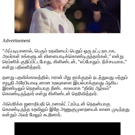
Advertisement
“அப்படியானால், பெரும் உதவியைப் பெறும் ஒரு நட்பு நாடாக,
அவர்கள் உங்களுடன் விளையாடிக்கொண்டிருந்தார்கள்,” என்று
ரெம்னிக் குறிப்பிட்டபோது, ​​கிளிண்டன், “எப்போதும். நிச்சயமாக,”
என்று பதிலளித்தார்.
தனது பதவிக்காலத்தில், ஈரான் மீது தாக்குதல் நடத்துவது மற்றும்
சவூதி அரேபியாவுடனான உறவுகளை இயல்பாக்குவது ஆகிய
இரண்டிலும் நெதன்யாகு நீண்ட காலமாக “தீவிர ஆர்வம்”
கொண்டிருந்தார் என்று கிளிண்டன் தெரிவித்தார்.
அமெரிக்க ஜனாதிபதி டொனால்ட் ட்ரம்புடன் நெதன்யாகு
கொண்டிருந்த உறவிலும் இதே அணுகுமுறையைக் காண முடிந்தது
என்றும் அவர் மேலும் கூறினார்.