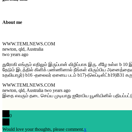
About me
WWW.TEMLNEWS.COM
newton, qld, Australia
two years ago
துரோகி எங்கும் எதிலும் இருப்பான் விழிப்பாக இரு. கீழே உள்ள b 1
தேடும் இடத்தில் கிளிக் பண்ணினால் நீங்கள் விரும்பிய அனைத்தையும் ப
உதவியாழர்) b16 -தலைவர் ஏனைய படம் b17)-(லெப்டின்ட்b19)B31 கரு
WWW.TEMLNEWS.COM
newton, qld, Australia two years ago
இதை எவரும் தடை செய்ய முடியாது ஐரோபிய யூனியினில் பதியப்பட்ட
0
Would love your thoughts, please comment.
x