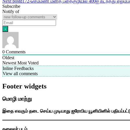
Next post
d172-செம்மணி மனித புதைகுழியில் 400ஐ கடந்தது எலும்
navigation
Subscribe
Notify of
0
Comments
Oldest
Newest
Most Voted
Inline Feedbacks
View all comments
Footer widgets
மொழி மாற்று
இதை எவரும் தடை செய்ய முடியாது ஐரோபிய யூனியினில் பதியப்பட்
தலைவர் படம்