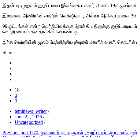
இதன்படி முதலில் துடுப்பாடிய இலங்கை மகளிர் அணி, 19.4 ஓவர்களி
இலங்கை அணியின் சார்பில் நிலக்‌ஷிகா டி சில்வா அதிகபட்சமாக 30 
99 ஓட்டங்கள் என்ற வெற்றியிலக்கை நோக்கி பதிலுக்கு துடுப்பாடிய ம
வெற்றியையும் தனதாக்கிக் கொண்டது.
இந்த வெற்றியின் மூலம் மேற்கிந்திய தீவுகள் மகளிர் அணி தொடரில்
Share:
18
0
0
temlnews_writer
/
June 22, 2026
/
Uncategorized
/
Post
Previous post
d170-முன்னாள் நாடாளுமன்ற உறுப்பினர் ஜெயானந்தமூர்