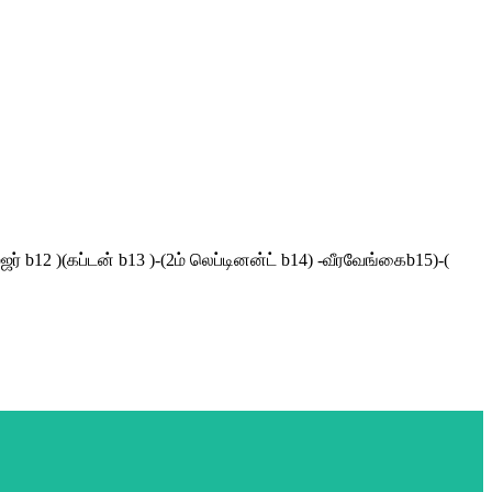
ர் b12 )(கப்டன் b13 )-(2ம் லெப்டினன்ட் b14) -வீரவேங்கைb15)-(