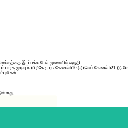
0 இலக்கத்தை இடப்பக்க மேல் மூலையில் எழுதி
ார்க முடியும். (பிரிகேடியர் / கேணல்b10.)-( (லெப் கேணல்b21 ))(. மேஜ
ம்புலிகள்
ுள்ளது,