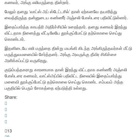
கணவர், அங்கு எலிமருந்தை தின்றார்.
மேலும் தனது ‘வாட்ஸ் அப் ஸ்டேட்டசில்’ தான் ஏற்கனவே தயாரித்து
வைத்திருந்த தன்னுடைய கண்ணீர் அஞ்சலி போஸ்டரை பதிவிட்டுள்ளார்.
இதைப்பார்த்த காயத்ரி அதிர்ச்சியில் உறைந்தார். தனது கணவர் இறந்து
விட்டதாக நினைத்து வீட்டிலேயே தூக்குப்போட்டு தற்கொலை செய்து
கொண்டார்.
இதனிடையே எலி மருந்தை தின்று மயங்கி கிடந்த அங்கிருந்தவர்கள் மீட்டு
மருத்துவமனையில் சேர்த்தனர். அங்கு அவருக்கு தீவிர சிகிச்சை
அளிக்கப்பட்டு வருகிறது.
குடும்பத்தகராறு காரணமாக தான் இறந்து விட்டதாக கண்ணீர் அஞ்சலி
போஸ்டரை கணவர், வாட்ஸ்அப்பில் பதிவிட்ட நிலையில் இதைப்பார்த்து
மனைவி தூக்குப்போட்டு தற்கொலை செய்து கொண்ட சம்பவம் அந்த
பகுதியில் பெரும் சோகத்தை ஏற்படுத்தி உள்ளது.
Share:
13
0