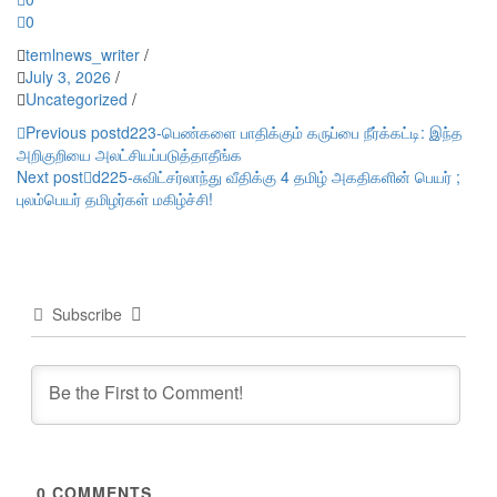
0
temlnews_writer
/
July 3, 2026
/
Uncategorized
/
Post
Previous post
d223-பெண்களை பாதிக்கும் கருப்பை நீர்க்கட்டி: இந்த
அறிகுறியை அலட்சியப்படுத்தாதீங்க
navigation
Next post
d225-சுவிட்சர்லாந்து வீதிக்கு 4 தமிழ் அகதிகளின் பெயர் ;
புலம்பெயர் தமிழர்கள் மகிழ்ச்சி!
Subscribe
0
COMMENTS