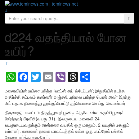
d224 வதந்தியால் போன
உயிர்?
WhatsApp
Facebook
Twitter
Email
Viber
Threads
Share
மனைவியின் உயிரை பறித்த ‘வாட்ஸ் அப் ஸ்டேட்டஸ்’; இறுதியில் நடந்த
அதிர்ச்சி சம்பவம் கண்ணீர் அஞ்சலி பதிவை பார்த்த பெண் அவர் இறந்து
விட் டதாக நினைத்து தூக்குப்போட்டு தற்கொலை செய்து கொண்டார்.
திருவாரூர் மாவட்டம் திருத்துறைப்பூண்டி அருகே உள்ள கரும்பியூரைச்
சேர்ந்தவர் பிரவீன்(வயது 31). இவருடைய மனைவி 24
வயதுடையவருக்கும் நான்கரை வயதில் ஒரு மகனும், 2 வயதில் மகளும்
உள்ளனர். கணவன் நாகை மாவட்டத்தில் உள்ள ஒரு பெட்ரோல் பங்கில்
வேலை பார்த்து வருகிறார்.