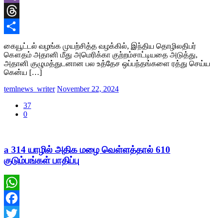
Viber
Threads
Share
கையூட்டல் வழங்க முயற்சித்த வழக்கில், இந்திய தொழிலதிபர்
கௌதம் அதானி மீது அமெரிக்கா குற்றம்சாட்டியதை அடுத்து,
அதானி குழுமத்துடனான பல உத்தேச ஒப்பந்தங்களை ரத்து செய்ய
கென்ய […]
temlnews_writer
November 22, 2024
37
0
a 314 யாழில் அதிக மழை வெள்ளத்தால் 610
குடும்பங்கள் பாதிப்பு
WhatsApp
Facebook