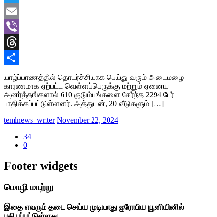
Twitter
Email
Viber
Threads
Share
யாழ்ப்பாணத்தில் தொடர்ச்சியாக பெய்து வரும் அடைமழை
காரணமாக ஏற்பட்ட வெள்ளப்பெருக்கு மற்றும் ஏனைய
அனர்த்தங்களால் 610 குடும்பங்களை சேர்ந்த 2294 பேர்
பாதிக்கப்பட்டுள்ளனர். அத்துடன், 20 வீடுகளும் […]
temlnews_writer
November 22, 2024
34
0
Footer widgets
மொழி மாற்று
இதை எவரும் தடை செய்ய முடியாது ஐரோபிய யூனியினில்
பதியப்பட்டுள்ளது