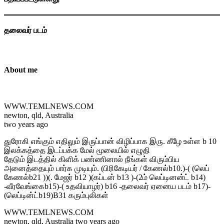
தலைவர் படம்
About me
WWW.TEMLNEWS.COM
newton, qld, Australia
two years ago
துரோகி எங்கும் எதிலும் இருப்பான் விழிப்பாக இரு. கீழே உள்ள b 10
இலக்கத்தை இடப்பக்க மேல் மூலையில் எழுதி
தேடும் இடத்தில் கிளிக் பண்ணினால் நீங்கள் விரும்பிய
அனைத்தையும் பார்க முடியும். (பிரிகேடியர் / கேணல்b10.)-( (லெப்
கேணல்b21 ))(. மேஜர் b12 )(கப்டன் b13 )-(2ம் லெப்டினன்ட் b14)
-வீரவேங்கைb15)-( உதவியாழர்) b16 -தலைவர் ஏனைய படம் b17)-
(லெப்டின்ட்b19)B31 கரும்புலிகள்
WWW.TEMLNEWS.COM
newton, qld, Australia two years ago