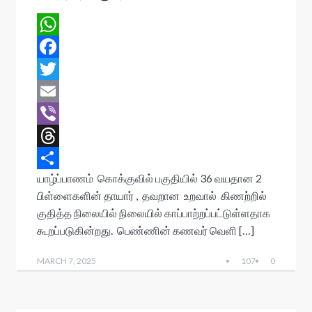
W
h
F
a
a
T
t
c
w
E
s
e
i
m
V
A
b
t
a
i
T
யாழ்ப்பாணம் கொக்குவில் பகுதியில் 36 வயதான 2
p
o
t
i
b
h
S
பிள்ளைகளின் தாயார் , தவறான உறவால் கிணற்றில்
p
o
e
l
e
r
h
குதித்த நிலையில் நிலையில் காப்பாற்றப்பட்டுள்ளதாக
k
r
r
e
a
கூறப்படுகின்றது. பெண்ணின் கணவர் வெளி […]
a
r
MARCH 7, 2025
107
0
d
e
s