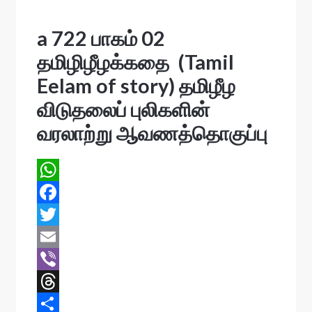
a 722 பாகம் 02
தமிழிழீழக்கதை (Tamil
Eelam of story) தமிழீழ
விடுதலைப் புலிகளின்
வரலாற்று ஆவணத்தொகுப்பு
W
h
F
a
a
T
t
c
w
E
s
e
i
m
V
A
b
t
a
i
T