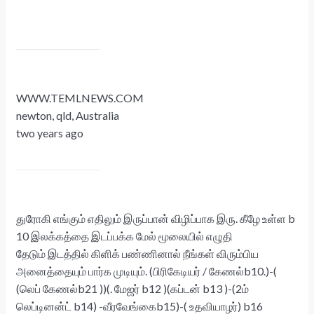
WWW.TEMLNEWS.COM
newton, qld, Australia
two years ago
துரோகி எங்கும் எதிலும் இருப்பான் விழிப்பாக இரு. கீழே உள்ள b
10 இலக்கத்தை இடப்பக்க மேல் மூலையில் எழுதி
தேடும் இடத்தில் கிளிக் பண்ணினால் நீங்கள் விரும்பிய
அனைத்தையும் பார்க முடியும். (பிரிகேடியர் / கேணல்b10.)-(
(லெப் கேணல்b21 ))(. மேஜர் b12 )(கப்டன் b13 )-(2ம்
லெப்டினன்ட் b14) -வீரவேங்கைb15)-( உதவியாழர்) b16