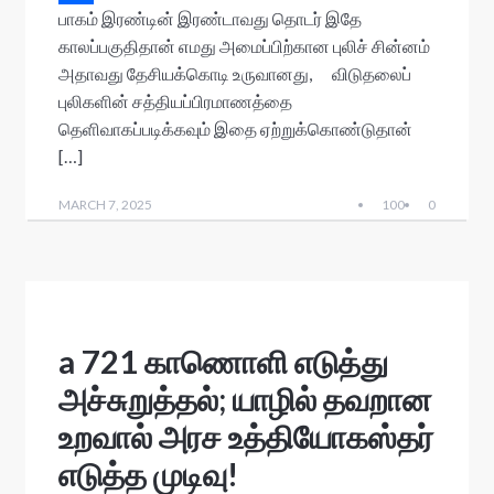
பாகம் இரண்டின் இரண்டாவது தொடர் இதே
p
o
t
i
b
h
S
காலப்பகுதிதான் எமது அமைப்பிற்கான புலிச் சின்னம்
p
o
e
l
e
r
h
அதாவது தேசியக்கொடி உருவானது, விடுதலைப்
k
r
r
e
a
புலிகளின் சத்தியப்பிரமாணத்தை
a
r
தெளிவாகப்படிக்கவும் இதை ஏற்றுக்கொண்டுதான்
[…]
d
e
s
MARCH 7, 2025
100
0
a 721 காணொளி எடுத்து
அச்சுறுத்தல்; யாழில் தவறான
உறவால் அரச உத்தியோகஸ்தர்
எடுத்த முடிவு!