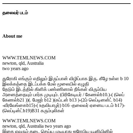
தலைவர் படம்
About me
WWW.TEMLNEWS.COM
newton, qld, Australia
two years ago
துரோகி எங்கும் எதிலும் இருப்பான் விழிப்பாக இரு. கீழே உள்ள b 10
இலக்கத்தை இடப்பக்க மேல் மூலையில் எழுதி
தேடும் இடத்தில் கிளிக் பண்ணினால் நீங்கள் விரும்பிய
அனைத்தையும் பார்க முடியும். (பிரிகேடியர் / கேணல்b10.)-( (லெப்
கேணல்b21 ))(. மேஜர் b12 )(கப்டன் b13 )-(2ம் லெப்டினன்ட் b14)
-வீரவேங்கைb15)-( உதவியாழர்) b16 -தலைவர் ஏனைய படம் b17)-
(லெப்டின்ட்b19)B31 கரும்புலிகள்
WWW.TEMLNEWS.COM
newton, qld, Australia two years ago
இதை எவரும் தடை செய்ய முடியாது ஐரோபிய யூனியினில்