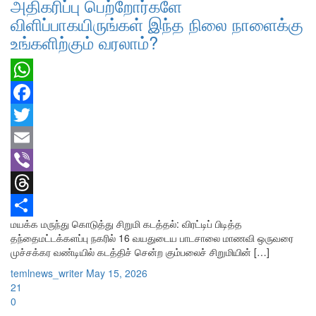
அதிகரிப்பு பெற்றோர்களே
விளிப்பாகயிருங்கள் இந்த நிலை நாளைக்கு
உங்களிற்கும் வரலாம்?
WhatsApp
Facebook
Twitter
Email
Viber
Threads
மயக்க மருந்து கொடுத்து சிறுமி கடத்தல்: விரட்டிப் பிடித்த
Share
தந்தைமட்டக்களப்பு நகரில் 16 வயதுடைய பாடசாலை மாணவி ஒருவரை
முச்சக்கர வண்டியில் கடத்திச் சென்ற கும்பலைச் சிறுமியின் […]
temlnews_writer
May 15, 2026
21
0