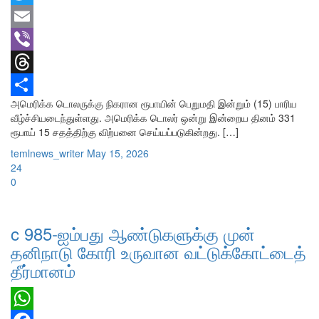
Twitter
Email
Viber
Threads
அமெரிக்க டொலருக்கு நிகரான ரூபாயின் பெறுமதி இன்றும் (15) பாரிய
Share
வீழ்ச்சியடைந்துள்ளது. அமெரிக்க டொலர் ஒன்று இன்றைய தினம் 331
ரூபாய் 15 சதத்திற்கு விற்பனை செய்யப்படுகின்றது. […]
temlnews_writer
May 15, 2026
24
0
c 985-ஐம்பது ஆண்டுகளுக்கு முன்
தனிநாடு கோரி உருவான வட்டுக்கோட்டைத்
தீர்மானம்