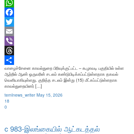
WhatsApp
Facebook
Twitter
Email
Viber
Threads
வாழைச்சேனை காவல்துறை பிரிவுக்குட்பட்ட – கூழாவடி பகுதியில் உள்ள
Share
ஆற்றில் ஆண் ஒருவரின் சடலம் கண்டுபிடிக்கப்பட்டுள்ளதாக தகவல்
வெளியாகியுள்ளது. குறித்த சடலம் இன்று (15) மீட்கப்பட்டுள்ளதாக
காவல்துறையினர் […]
temlnews_writer
May 15, 2026
18
0
c 983-இலங்கையில் ஆட்கடத்தல்