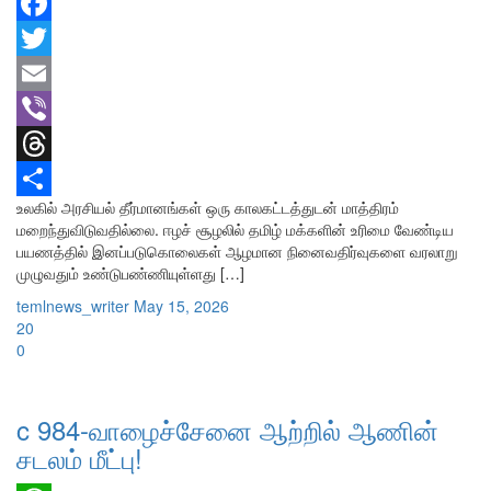
WhatsApp
Facebook
Twitter
Email
Viber
Threads
உலகில் அரசியல் தீர்மானங்கள் ஒரு காலகட்டத்துடன் மாத்திரம்
Share
மறைந்துவிடுவதில்லை. ஈழச் சூழலில் தமிழ் மக்களின் உரிமை வேண்டிய
பயணத்தில் இனப்படுகொலைகள் ஆழமான நினைவதிர்வுகளை வரலாறு
முழுவதும் உண்டுபண்ணியுள்ளது […]
temlnews_writer
May 15, 2026
20
0
c 984-வாழைச்சேனை ஆற்றில் ஆணின்
சடலம் மீட்பு!