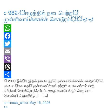
c 982-💥ஈழத்தில் நடைபெற்ற💥
முள்ளிவாய்க்கால்க் கொடூரம்💥💥🪔🪔
WhatsApp
Facebook
Twitter
Email
Viber
Threads
💥 2009 இல்💥ஈழத்தில் நடைபெற்ற💥 முள்ளிவாய்க்கால்க் கொடூரம்💥💥
Share
🪔🪔🪔 💥கவிதை💥 முள்ளிவாய்க்கால் நந்திக் கடலே எங்கள் வீரத்
தமிழினம் கொன்றொழிக்கப்பட்ட உனது கரையெங்கும் மெதுவாக
அலையேறி அஞ்சலித்து !!— […]
temlnews_writer
May 15, 2026
34