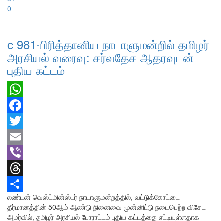
0
c 981-பிரித்தானிய நாடாளுமன்றில் தமிழர்
அரசியல் வரைவு: சர்வதேச ஆதரவுடன்
புதிய கட்டம்
WhatsApp
Facebook
Twitter
Email
Viber
Threads
லண்டன் வெஸ்ட்மின்ஸ்டர் நாடாளுமன்றத்தில், வட்டுக்கோட்டை
Share
தீர்மானத்தின் 50ஆம் ஆண்டு நினைவை முன்னிட்டு நடைபெற்ற விசேட
அமர்வில், தமிழர் அரசியல் போராட்டம் புதிய கட்டத்தை எட்டியுள்ளதாக