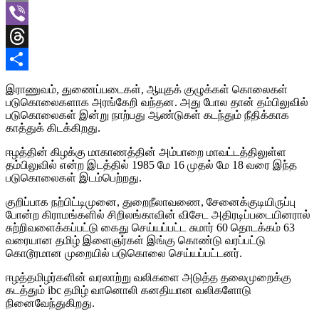
Email
Viber
Threads
Share
இராணுவம், துணைப்படைகள், ஆயுதக் குழுக்கள் கொலைகள்
படுகொலைகளாக அரங்கேறி வந்தன. அது போல தான் தம்பிலுவில்
படுகொலைகள் இன்று நாற்பது ஆண்டுகள் கடந்தும் நீதிக்காக
காத்துக் கிடக்கிறது.
ஈழத்தின் கிழக்கு மாகாணத்தின் அம்பாறை மாவட்டத்திலுள்ள
தம்பிலுவில் என்ற இடத்தில் 1985 மே 16 முதல் மே 18 வரை இந்த
படுகொலைகள் இடம்பெற்றது.
குறிப்பாக நற்பிட்டிமுனை, துறைநீலாவணை, சேனைக்குடியிருப்பு
போன்ற கிராமங்களில் சிறிலங்காவின் விசேட அதிரடிப்படையினரால்
சுற்றிவளைக்கப்பட்டு கைது செய்யப்பட்ட சுமார் 60 தொடக்கம் 63
வரையான தமிழ் இளைஞர்கள் இங்கு கொண்டு வரப்பட்டு
கொடூரமான முறையில் படுகொலை செய்யப்பட்டனர்.
ஈழத்தமிழர்களின் வரலாற்று வலிகளை அடுத்த தலைமுறைக்கு
கடத்தும் ibc தமிழ் வானொலி கனதியான வலிகளோடு
நினைவேந்துகிறது.