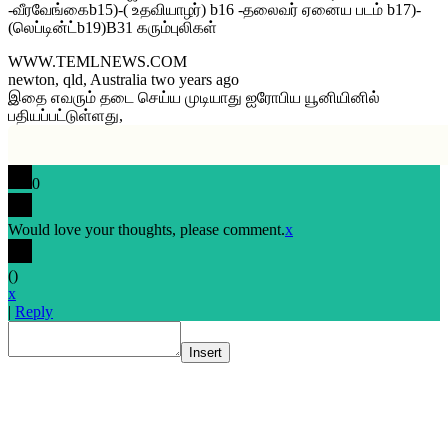
-வீரவேங்கைb15)-( உதவியாழர்) b16 -தலைவர் ஏனைய படம் b17)-
(லெப்டின்ட்b19)B31 கரும்புலிகள்
WWW.TEMLNEWS.COM
newton, qld, Australia two years ago
இதை எவரும் தடை செய்ய முடியாது ஐரோபிய யூனியினில்
பதியப்பட்டுள்ளது,
0
Would love your thoughts, please comment.
x
(
)
x
|
Reply
Insert