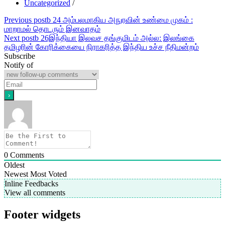
Uncategorized
/
Post
Previous post
b 24 அம்பலமாகிய அநுரவின் உண்மை முகம் :
மாறாமல் தொடரும் இனவாதம்
navigation
Next post
b 26இந்தியா இலவச தங்குமிடம் அல்ல: இலங்கை
தமிழரின் கோரிக்கையை நிராகரித்த இந்திய உச்ச நீதிமன்றம்
Subscribe
Notify of
0
Comments
Oldest
Newest
Most Voted
Inline Feedbacks
View all comments
Footer widgets