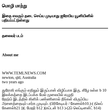
மொழி மாற்று
இதை எவரும் தடை செய்ய முடியாது ஐரோபிய யூனியினில்
பதியப்பட்டுள்ளது
தலைவர் படம்
About me
WWW.TEMLNEWS.COM
newton, qld, Australia
two years ago
துரோகி எங்கும் எதிலும் இருப்பான் விழிப்பாக இரு. கீழே உள்ள b 10
இலக்கத்தை இடப்பக்க மேல் மூலையில் எழுதி
தேடும் இடத்தில் கிளிக் பண்ணினால் நீங்கள் விரும்பிய
அனைத்தையும் பார்க முடியும். (பிரிகேடியர் / கேணல்b10.)-( (லெப்
கேணல்b21 ))(. மேஜர் b12 )(கப்டன் b13 )-(2ம் லெப்டினன்ட் b14)