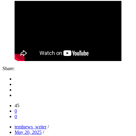
Share:
45
0
0
temlnews_writer
/
May 20, 2025
/