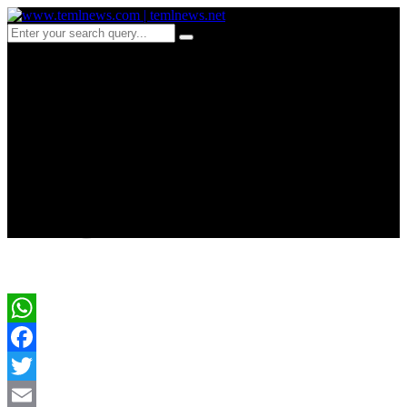
b 25 குழியை தோண்ட
வைத்து குழிக்குள்
சுட்டுத்தள்ளிய சிறிலங்கா
இராணுவம்
WhatsApp
Facebook
Twitter